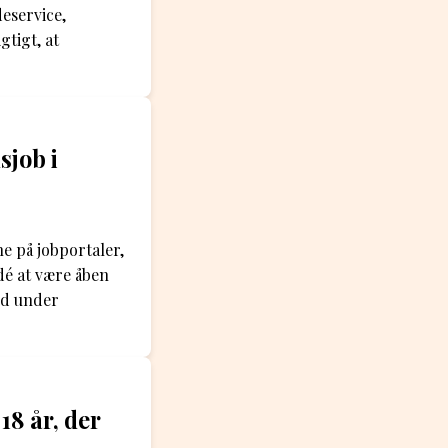
deservice,
gtigt, at
sjob i
e på jobportaler,
dé at være åben
ed under
18 år, der