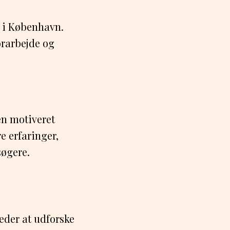
r i København.
orarbejde og
en motiveret
e erfaringer,
søgere.
eder at udforske