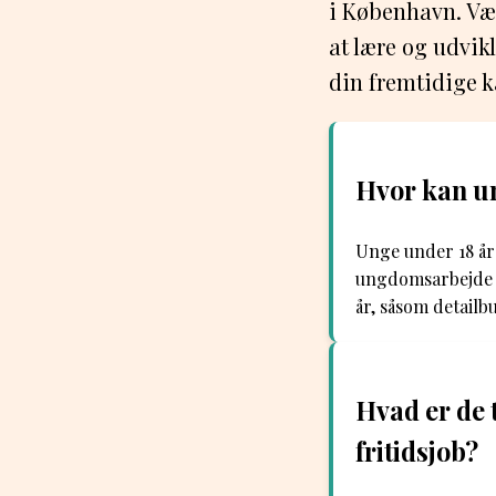
i København. Vær 
at lære og udvik
din fremtidige k
Hvor kan un
Unge under 18 år 
ungdomsarbejde e
år, såsom detailb
Hvad er de 
fritidsjob?