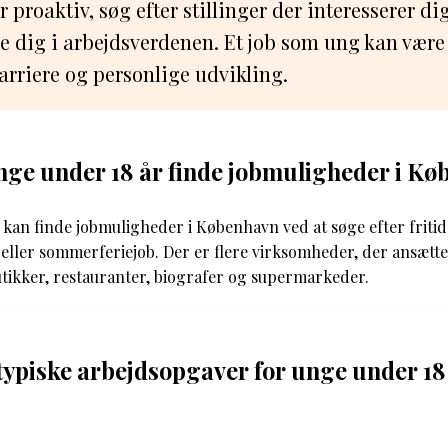
proaktiv, søg efter stillinger der interesserer dig,
le dig i arbejdsverdenen. Et job som ung kan være
arriere og personlige udvikling.
ge under 18 år finde jobmuligheder i K
kan finde jobmuligheder i København ved at søge efter fritid
ller sommerferiejob. Der er flere virksomheder, der ansætt
utikker, restauranter, biografer og supermarkeder.
typiske arbejdsopgaver for unge under 18 å