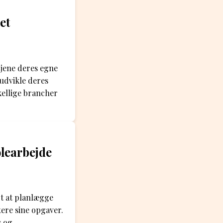
et
tjene deres egne
udvikle deres
kellige brancher
learbejde
gt at planlægge
ere sine opgaver.
s og