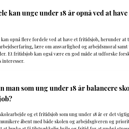
ele kan unge under 18 år opnå ved at have 
kan opnå flere fordele ved at have et fritidsjob, herunder at 
rbejdserfaring, lære om ansvarlighed og arbejdsmoral samt 
er. Et fritidsjob kan også være en god måde at udforske fors
s interesser.
n man som ung under 18 år balancere sko
sjob?
skolearbejde og et fritidsjob som ung under 18 år er det vigti
mmunikere åbent med både skolen og arbejdsgiveren og priorit
t at huske at få tilstrækkelig hvile og fritid for at undgå stres