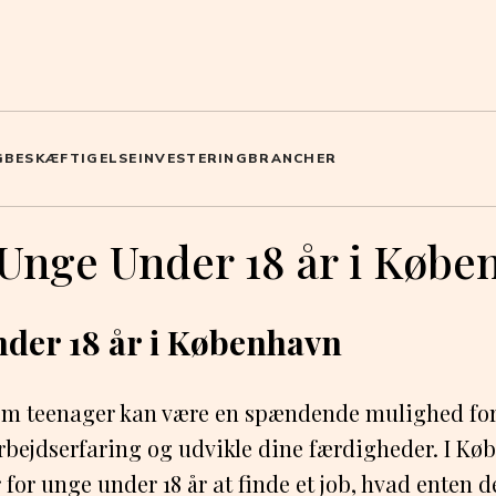
G
BESKÆFTIGELSE
INVESTERING
BRANCHER
 Unge Under 18 år i Køb
under 18 år i København
som teenager kan være en spændende mulighed for 
rbejdserfaring og udvikle dine færdigheder. I Kø
for unge under 18 år at finde et job, hvad enten de