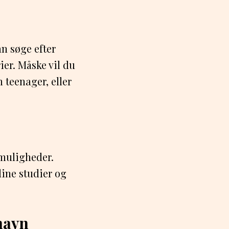
an søge efter
ier. Måske vil du
 teenager, eller
 muligheder.
ine studier og
havn