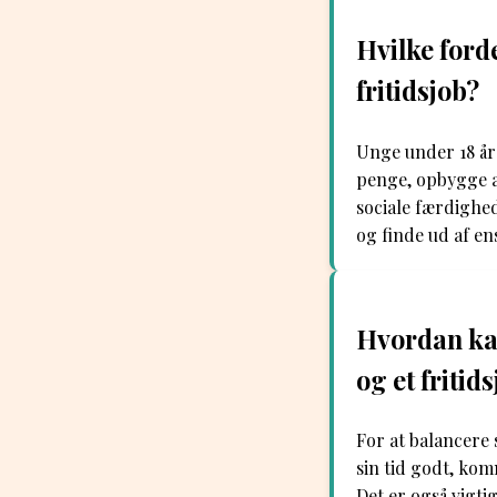
Hvilke ford
fritidsjob?
Unge under 18 år 
penge, opbygge a
sociale færdighed
og finde ud af en
Hvordan ka
og et fritid
For at balancere 
sin tid godt, ko
Det er også vigtig