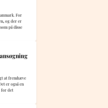
 Danmark. For
en, og der er
ksom på disse
 ansøgning
igt at fremhæve
Det er også en
 for det