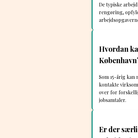
De typiske arbejd
rengøring, opfyld
arbejdsopgaverne
Hvordan kan
København
Som 15-årig kan m
kontakte virksomh
over for forskel
jobsamtaler.
Er der særli