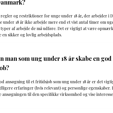
 Danmark?
e regler og restriktioner for unge under 18 år, der arbejder i
 under 18 år ikke arbejde mere end et vist antal timer om ug
e typer af arbejde de må udføre. Det er vigtigt at være opmær
e en sikker og lovlig arbejdsplads.
n man som ung under 18 år skabe en god
job?
od ansøgning til et fritidsjob som ung under 18 år er det vigt
idligere erfaringer (hvis relevant) og personlige egenskaber. 
se ansøgningen til den specifikke virksomhed og vise interesse