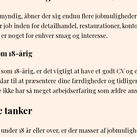
 myndig, åbner der sig endnu flere jobmulighede
r job inden for detailhandel, restaurationer, kont
er noget for enhver smag og interesse.
om 18-årig
 som 18-årig, er det vigtigt at have et godt CV og 
lar til at præsentere dine færdigheder og tidliger
 ikke har så meget arbejdserfaring som ældre an
e tanker
under 18 år eller over, er der masser af jobmuligh