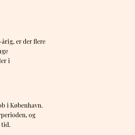
årig, er der flere
nge
er i
ob i København.
rperioden, og
tid.