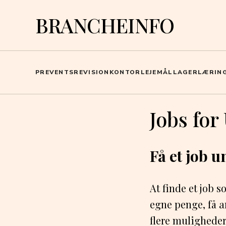
BRANCHEINFO
PR
EVENTS
REVISION
KONTOR
LEJEMÅL
LAGER
LÆRIN
Jobs for
Få et job 
At finde et job 
egne penge, få a
flere muligheder 