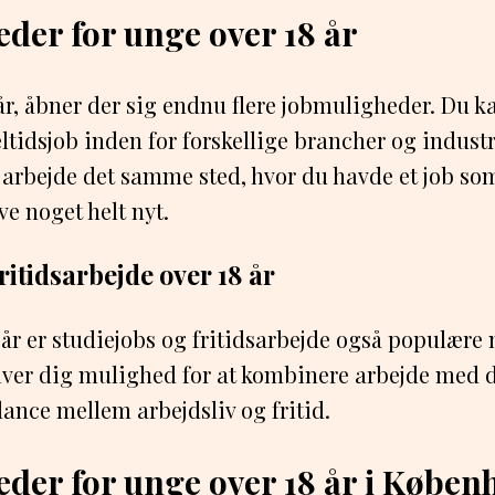
der for unge over 18 år
 år, åbner der sig endnu flere jobmuligheder. Du k
eltidsjob inden for forskellige brancher og industr
 arbejde det samme sted, hvor du havde et job som
ve noget helt nyt.
ritidsarbejde over 18 år
 år er studiejobs og fritidsarbejde også populære
iver dig mulighed for at kombinere arbejde med d
ance mellem arbejdsliv og fritid.
der for unge over 18 år i Køben