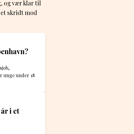
 og vær klar til
 et skridt mod
øbenhavn?
sjob,
er unge under 18
r i et