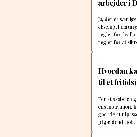
arbejder i
Ja, der er særlig
eksempel må unge
regler for, hvilk
regler for at sikr
Hvordan ka
til et fritids
For at skabe en g
ens motivation, t
god idé at tilpas
pågældende job.