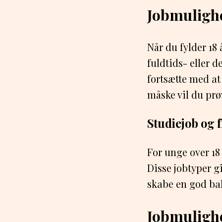
Jobmulighe
Når du fylder 18
fuldtids- eller d
fortsætte med at
måske vil du prø
Studiejob og f
For unge over 18
Disse jobtyper g
skabe en god bal
Jobmulighe