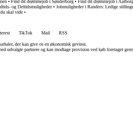
unen
•
Find dit drømmejob i Sønderborg
•
Find dit drømmejob i Aalbor
dtids- og Deltidsmuligheder
•
Jobmuligheder i Randers: Ledige stilling
du skal vide
•
terest
TikTok
Mail
RSS
saftaler, der kan give os en økonomisk gevinst.
med udvalgte partnere og kan modtage provision ved køb foretaget gennem