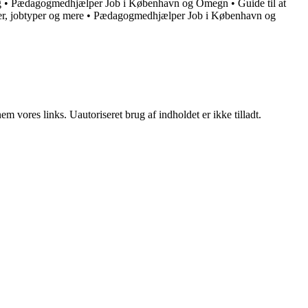
g
•
Pædagogmedhjælper Job i København og Omegn
•
Guide til at
er, jobtyper og mere
•
Pædagogmedhjælper Job i København og
 vores links. Uautoriseret brug af indholdet er ikke tilladt.