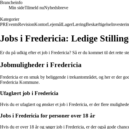
Brancheinfo
Min side
Tilmeld nu
Nyhedsbreve
Kategorier
PR
Events
Revision
Kontor
Lejemål
Lager
Læring
Beskæftigelse
Investeri
Jobs i Fredericia: Ledige Stilli
Er du på udkig efter et job i Fredericia? Så er du kommet til det rette st
Jobmuligheder i Fredericia
Fredericia er en smuk by beliggende i trekantområdet, og her er der gode m
Fredericia Kommune.
Ufaglært job i Fredericia
Hvis du er ufaglært og ønsker et job i Fredericia, er der flere muligh
Jobs i Fredericia for personer over 18 år
Hvis du er over 18 år og søger job i Fredericia, er der også gode chanc