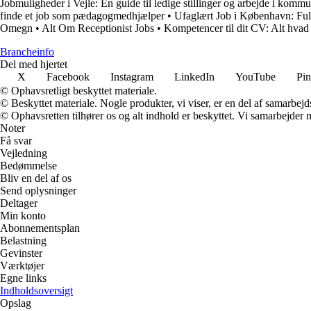
Jobmuligheder i Vejle: En guide til ledige stillinger og arbejde i komm
finde et job som pædagogmedhjælper
•
Ufaglært Job i København: Ful
Omegn
•
Alt Om Receptionist Jobs
•
Kompetencer til dit CV: Alt hvad 
Brancheinfo
Del med hjertet
X
Facebook
Instagram
LinkedIn
YouTube
Pin
© Ophavsretligt beskyttet materiale.
© Beskyttet materiale. Nogle produkter, vi viser, er en del af samarbejd
© Ophavsretten tilhører os og alt indhold er beskyttet. Vi samarbejder 
Noter
Få svar
Vejledning
Bedømmelse
Bliv en del af os
Send oplysninger
Deltager
Min konto
Abonnementsplan
Belastning
Gevinster
Værktøjer
Egne links
Indholdsoversigt
Opslag