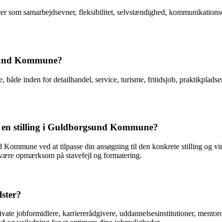
r som samarbejdsevner, fleksibilitet, selvstændighed, kommunikations
gsund Kommune?
e inden for detailhandel, service, turisme, fritidsjob, praktikpladser 
il en stilling i Guldborgsund Kommune?
und Kommune ved at tilpasse din ansøgning til den konkrete stilling og
t være opmærksom på stavefejl og formatering.
lster?
ivate jobformidlere, karriererådgivere, uddannelsesinstitutioner, mento