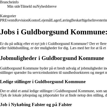
Brancheinfo
Min side
Tilmeld nu
Nyhedsbreve
Kategorier
PR
Events
Revision
Kontor
Lejemål
Lager
Læring
Beskæftigelse
Investeri
Jobs i Guldborgsund Kommune: En
Er du på udkig efter et nyt job i Guldborgsund Kommune? Der er flere l
eller fuldtidsstilling, er der muligheder for dig. Læs med her for at 
Jobmuligheder i Guldborgsund Kommune
Guldborgsund Kommune byder på et bredt udvalg af jobmuligheder inden f
stillinger spænder fra serviceindustrien til sundhedssektoren og meget 
Ledige stillinger i Guldborgsund Kommune
Der er altid et antal ledige stillinger i Guldborgsund Kommune, som søg
Tjek de lokale jobopslag og jobportaler for at finde netop den stilling, de
Job i Nykøbing Falster og på Falster