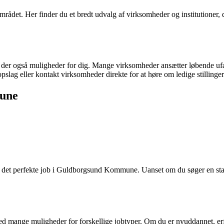
rådet. Her finder du et bredt udvalg af virksomheder og institutioner, 
der også muligheder for dig. Mange virksomheder ansætter løbende ufag
slag eller kontakt virksomheder direkte for at høre om ledige stillinger
mune
 det perfekte job i Guldborgsund Kommune. Uanset om du søger en stabil
ge muligheder for forskellige jobtyper. Om du er nyuddannet, erfaren e