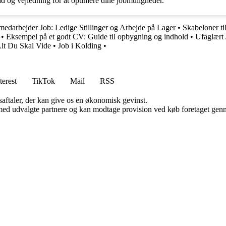
d og vejledning for at optimere dine jobmuligheder.
edarbejder Job: Ledige Stillinger og Arbejde på Lager
•
Skabeloner ti
•
Eksempel på et godt CV: Guide til opbygning og indhold
•
Ufaglært 
lt Du Skal Vide
•
Job i Kolding
•
terest
TikTok
Mail
RSS
saftaler, der kan give os en økonomisk gevinst.
med udvalgte partnere og kan modtage provision ved køb foretaget gennem