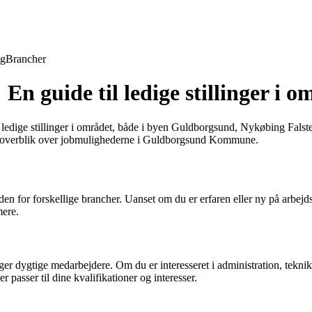
ng
Brancher
 guide til ledige stillinger i o
edige stillinger i området, både i byen Guldborgsund, Nykøbing Falster 
få et overblik over jobmulighederne i Guldborgsund Kommune.
or forskellige brancher. Uanset om du er erfaren eller ny på arbejdsma
mere.
er dygtige medarbejdere. Om du er interesseret i administration, teknik,
r passer til dine kvalifikationer og interesser.