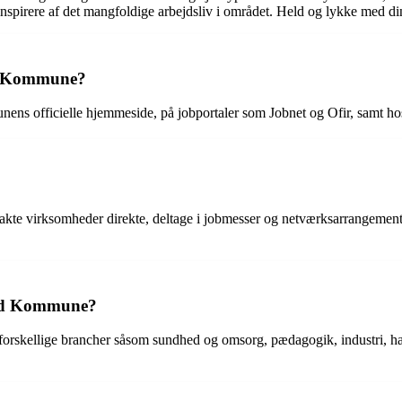
inspirere af det mangfoldige arbejdsliv i området. Held og lykke med d
und Kommune?
ns officielle hjemmeside, på jobportaler som Jobnet og Ofir, samt hos
akte virksomheder direkte, deltage i jobmesser og netværksarrangemente
sund Kommune?
orskellige brancher såsom sundhed og omsorg, pædagogik, industri, han