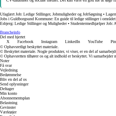
CV-databaser og sociale medier. Det kan være en god idé at søge rå
Ufaglært Job: Ledige Stillinger, Jobmuligheder og JobSøgning
•
Lagerm
Jobs i Guldborgsund Kommune: En guide til ledige stillinger i området
Esbjerg: Ledige Stillinger og Muligheder
•
Studentermedhjælper Job: A
Brancheinfo
Del med hjertet
X
Facebook
Instagram
LinkedIn
YouTube
Pin
© Ophavsretligt beskyttet materiale.
© Beskyttet materiale. Nogle produkter, vi viser, er en del af samarbejd
© Ophavsretten tilhører os og alt indhold er beskyttet. Vi samarbejder 
Noter
Få svar
Vejledning
Bedømmelse
Bliv en del af os
Send oplysninger
Deltager
Min konto
Abonnementsplan
Belastning
Gevinster
Værktøjer