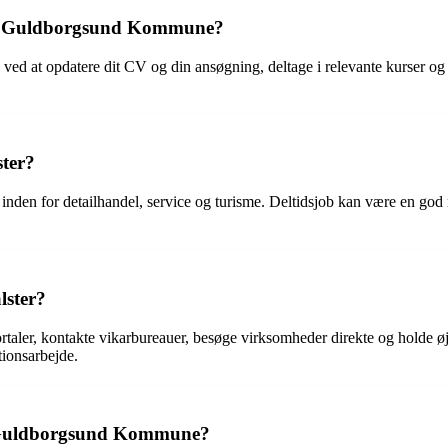
ob i Guldborgsund Kommune?
d at opdatere dit CV og din ansøgning, deltage i relevante kurser og 
ster?
r inden for detailhandel, service og turisme. Deltidsjob kan være en god 
lster?
rtaler, kontakte vikarbureauer, besøge virksomheder direkte og holde ø
tionsarbejde.
 i Guldborgsund Kommune?