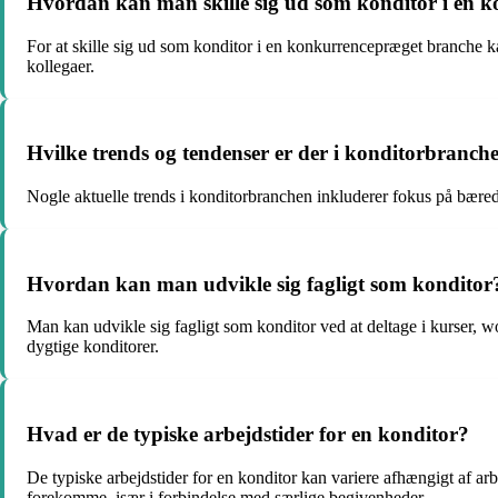
Hvordan kan man skille sig ud som konditor i en 
For at skille sig ud som konditor i en konkurrencepræget branche k
kollegaer.
Hvilke trends og tendenser er der i konditorbranche
Nogle aktuelle trends i konditorbranchen inkluderer fokus på bære
Hvordan kan man udvikle sig fagligt som konditor
Man kan udvikle sig fagligt som konditor ved at deltage i kurser, 
dygtige konditorer.
Hvad er de typiske arbejdstider for en konditor?
De typiske arbejdstider for en konditor kan variere afhængigt af a
forekomme, især i forbindelse med særlige begivenheder.