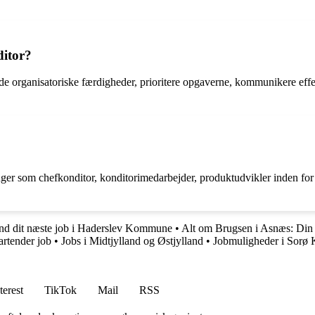
ditor?
gode organisatoriske færdigheder, prioritere opgaverne, kommunikere eff
nger som chefkonditor, konditorimedarbejder, produktudvikler inden for f
nd dit næste job i Haderslev Kommune
•
Alt om Brugsen i Asnæs: Din
artender job
•
Jobs i Midtjylland og Østjylland
•
Jobmuligheder i Sor
terest
TikTok
Mail
RSS