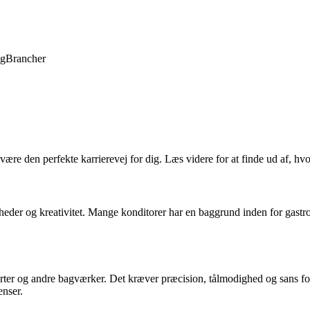
ng
Brancher
 være den perfekte karrierevej for dig. Læs videre for at finde ud af, 
er og kreativitet. Mange konditorer har en baggrund inden for gastron
rter og andre bagværker. Det kræver præcision, tålmodighed og sans fo
enser.