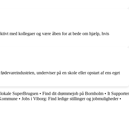
ektivt med kollegaer og være åben for at bede om hjælp, hvis
ødevareindustrien, underviser på en skole eller opstart af ens eget
 lokale SuperBrugsen
•
Find dit drømmejob på Bornholm
•
It Supporter
ø Kommune
•
Jobs i Viborg: Find ledige stillinger og jobmuligheder
•