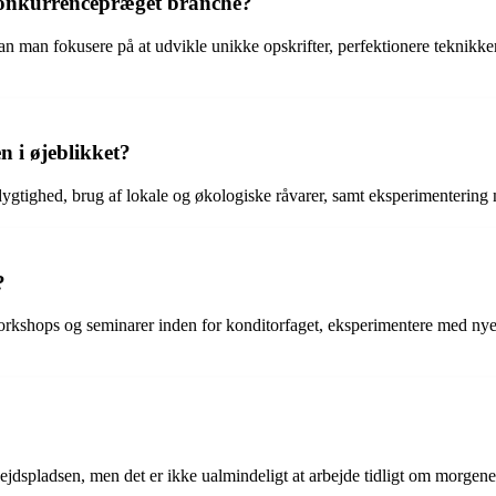
konkurrencepræget branche?
an man fokusere på at udvikle unikke opskrifter, perfektionere teknikk
n i øjeblikket?
dygtighed, brug af lokale og økologiske råvarer, samt eksperimentering
?
workshops og seminarer inden for konditorfaget, eksperimentere med nye
rbejdspladsen, men det er ikke ualmindeligt at arbejde tidligt om morge