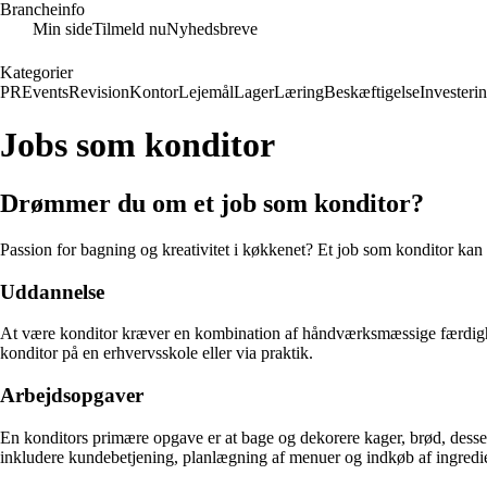
Brancheinfo
Min side
Tilmeld nu
Nyhedsbreve
Kategorier
PR
Events
Revision
Kontor
Lejemål
Lager
Læring
Beskæftigelse
Investeri
Jobs som konditor
Drømmer du om et job som konditor?
Passion for bagning og kreativitet i køkkenet? Et job som konditor kan
Uddannelse
At være konditor kræver en kombination af håndværksmæssige færdighed
konditor på en erhvervsskole eller via praktik.
Arbejdsopgaver
En konditors primære opgave er at bage og dekorere kager, brød, desse
inkludere kundebetjening, planlægning af menuer og indkøb af ingredi