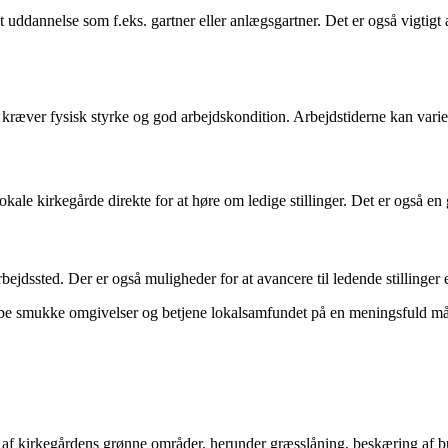
t uddannelse som f.eks. gartner eller anlægsgartner. Det er også vigtigt 
t kræver fysisk styrke og god arbejdskondition. Arbejdstiderne kan vari
lokale kirkegårde direkte for at høre om ledige stillinger. Det er også 
ejdssted. Der er også muligheder for at avancere til ledende stillinger e
be smukke omgivelser og betjene lokalsamfundet på en meningsfuld måde
af kirkegårdens grønne områder, herunder græsslåning, beskæring af bu