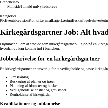
Brancheinfo
Min side
Tilmeld nu
Nyhedsbreve
Kategorier
PR
Events
Revision
Kontor
Lejemål
Lager
Læring
Beskæftigelse
Investeri
Kirkegårdsgartner Job: Alt hvad
Drømmer du om at arbejde som kirkegårdsgartner? Et job på en kirkegår
hvordan du kan komme ind i branchen.
Jobbeskrivelse for en kirkegårdsgartner
En kirkegårdsgartner er ansvarlig for at vedligeholde og passe kirkeg
Græsslåning
Beskæring af planter og træer
Plantning af blomster og buske
Vedligeholdelse af stier og gravsteder
Renholdelse af kirkegården
Kvalifikationer og uddannelse