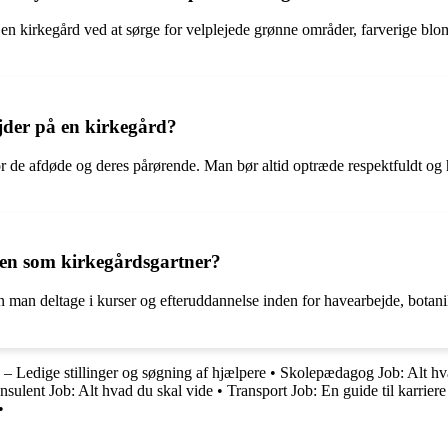
 kirkegård ved at sørge for velplejede grønne områder, farverige blomst
jder på en kirkegård?
for de afdøde og deres pårørende. Man bør altid optræde respektfuldt og
ren som kirkegårdsgartner?
n man deltage i kurser og efteruddannelse inden for havearbejde, botanik
– Ledige stillinger og søgning af hjælpere
•
Skolepædagog Job: Alt hv
sulent Job: Alt hvad du skal vide
•
Transport Job: En guide til karriere
•