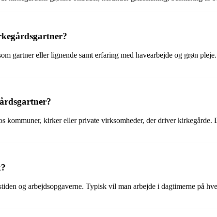
irkegårdsgartner?
m gartner eller lignende samt erfaring med havearbejde og grøn pleje. D
gårdsgartner?
hos kommuner, kirker eller private virksomheder, der driver kirkegårde.
k?
årstiden og arbejdsopgaverne. Typisk vil man arbejde i dagtimerne på h