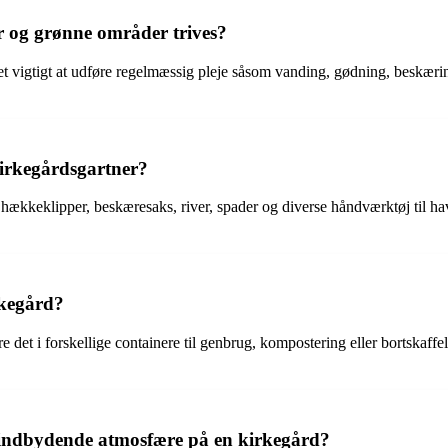
r og grønne områder trives?
 det vigtigt at udføre regelmæssig pleje såsom vanding, gødning, beskær
kirkegårdsgartner?
hækkeklipper, beskæresaks, river, spader og diverse håndværktøj til h
rkegård?
e det i forskellige containere til genbrug, kompostering eller bortskaffel
 indbydende atmosfære på en kirkegård?