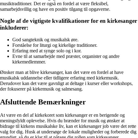
musiktraditioner. Det er også en fordel at være fleksibel,
samarbejdsvillig og have en positiv tilgang til opgaverne.
Nogle af de vigtigste kvalifikationer for en kirkesanger
inkluderer:
God sangteknik og musikalsk øre.
Forståelse for liturgi og kirkelige traditioner.
Erfaring med at synge solo og i kor.
Evne til at samarbejde med præster, organister og andre
kirkemedlemmer.
Ønsker man at blive kirkesanger, kan det være en fordel at have
musikalsk uddannelse eller tidligere erfaring med kirkemusik.
Derudover kan det være gavnligt at deltage i kurser eller workshops,
der fokuserer på kirkemusik og salmesang.
Afsluttende Bemærkninger
At være en del af kirkekoret som kirkesanger er en berigende og
meningsfyldt oplevelse. Hvis du brænder for musik og ønsker at
bidrage til kirkens musikalske liv, kan et kirkesanger job være det rette
valg for dig. Husk at undersøge de lokale muligheder og forberede dig
grundigt, så du er klar til at påtage dig rollen som kirkesanger.