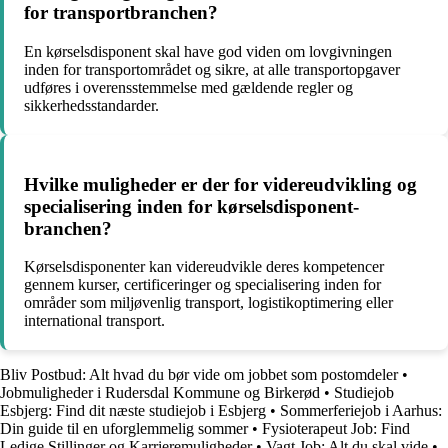
for transportbranchen?
En kørselsdisponent skal have god viden om lovgivningen
inden for transportområdet og sikre, at alle transportopgaver
udføres i overensstemmelse med gældende regler og
sikkerhedsstandarder.
Hvilke muligheder er der for videreudvikling og
specialisering inden for kørselsdisponent-
branchen?
Kørselsdisponenter kan videreudvikle deres kompetencer
gennem kurser, certificeringer og specialisering inden for
områder som miljøvenlig transport, logistikoptimering eller
international transport.
Bliv Postbud: Alt hvad du bør vide om jobbet som postomdeler
•
Jobmuligheder i Rudersdal Kommune og Birkerød
•
Studiejob
Esbjerg: Find dit næste studiejob i Esbjerg
•
Sommerferiejob i Aarhus:
Din guide til en uforglemmelig sommer
•
Fysioterapeut Job: Find
Ledige Stillinger og Karrieremuligheder
•
Vagt Job: Alt du skal vide
•