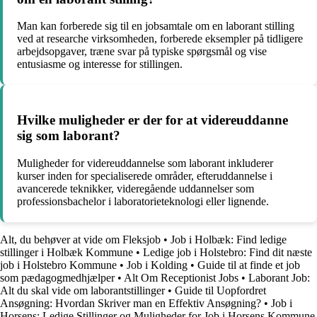
Man kan forberede sig til en jobsamtale om en laborant stilling
ved at researche virksomheden, forberede eksempler på tidligere
arbejdsopgaver, træne svar på typiske spørgsmål og vise
entusiasme og interesse for stillingen.
Hvilke muligheder er der for at videreuddanne
sig som laborant?
Muligheder for videreuddannelse som laborant inkluderer
kurser inden for specialiserede områder, efteruddannelse i
avancerede teknikker, videregående uddannelser som
professionsbachelor i laboratorieteknologi eller lignende.
Alt, du behøver at vide om Fleksjob
•
Job i Holbæk: Find ledige
stillinger i Holbæk Kommune
•
Ledige job i Holstebro: Find dit næste
job i Holstebro Kommune
•
Job i Kolding
•
Guide til at finde et job
som pædagogmedhjælper
•
Alt Om Receptionist Jobs
•
Laborant Job:
Alt du skal vide om laborantstillinger
•
Guide til Uopfordret
Ansøgning: Hvordan Skriver man en Effektiv Ansøgning?
•
Job i
Horsens: Ledige Stillinger og Muligheder for Job i Horsens Kommune