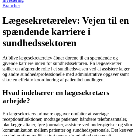
Investering
Brancher
Lægesekretærelev: Vejen til en
spændende karriere i
sundhedssektoren
At blive lægesekretærelev åbner dørene til en spændende og
givende karriere inden for sundhedssektoren. En lægesekretær
spiller en afgørende rolle i et sundhedsvæsen ved at assistere læger
og andre sundhedsprofessionelle med administrative opgaver samt
sikre en effektiv koordinering af patientbehandlingen.
Hvad indebærer en lægesekretærs
arbejde?
En lægesekretærs primære opgaver omfatter at varetage
receptionsfunktioner, modtage patienter, håndtere telefonsamtaler,
planlægge aftaler, føre journaler, assistere ved undersøgelser og sikre
kommunikation mellem patienter og sundhedspersonale. Det kræver
en god portion multitasking-evner, grundighed og empati.