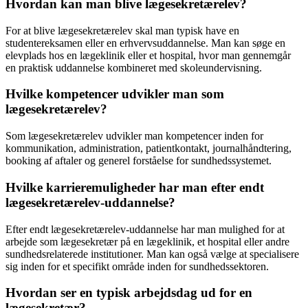
Hvordan kan man blive lægesekretærelev?
For at blive lægesekretærelev skal man typisk have en
studentereksamen eller en erhvervsuddannelse. Man kan søge en
elevplads hos en lægeklinik eller et hospital, hvor man gennemgår
en praktisk uddannelse kombineret med skoleundervisning.
Hvilke kompetencer udvikler man som
lægesekretærelev?
Som lægesekretærelev udvikler man kompetencer inden for
kommunikation, administration, patientkontakt, journalhåndtering,
booking af aftaler og generel forståelse for sundhedssystemet.
Hvilke karrieremuligheder har man efter endt
lægesekretærelev-uddannelse?
Efter endt lægesekretærelev-uddannelse har man mulighed for at
arbejde som lægesekretær på en lægeklinik, et hospital eller andre
sundhedsrelaterede institutioner. Man kan også vælge at specialisere
sig inden for et specifikt område inden for sundhedssektoren.
Hvordan ser en typisk arbejdsdag ud for en
lægesekretær?