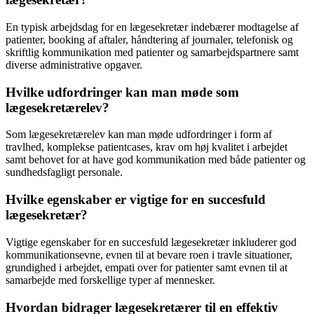
En typisk arbejdsdag for en lægesekretær indebærer modtagelse af
patienter, booking af aftaler, håndtering af journaler, telefonisk og
skriftlig kommunikation med patienter og samarbejdspartnere samt
diverse administrative opgaver.
Hvilke udfordringer kan man møde som
lægesekretærelev?
Som lægesekretærelev kan man møde udfordringer i form af
travlhed, komplekse patientcases, krav om høj kvalitet i arbejdet
samt behovet for at have god kommunikation med både patienter og
sundhedsfagligt personale.
Hvilke egenskaber er vigtige for en succesfuld
lægesekretær?
Vigtige egenskaber for en succesfuld lægesekretær inkluderer god
kommunikationsevne, evnen til at bevare roen i travle situationer,
grundighed i arbejdet, empati over for patienter samt evnen til at
samarbejde med forskellige typer af mennesker.
Hvordan bidrager lægesekretærer til en effektiv