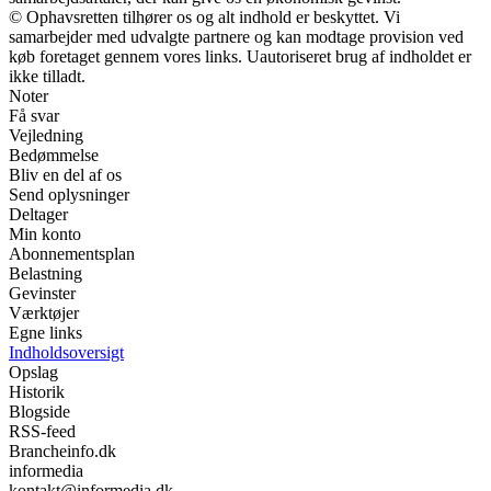
© Ophavsretten tilhører os og alt indhold er beskyttet. Vi
samarbejder med udvalgte partnere og kan modtage provision ved
køb foretaget gennem vores links. Uautoriseret brug af indholdet er
ikke tilladt.
Noter
Få svar
Vejledning
Bedømmelse
Bliv en del af os
Send oplysninger
Deltager
Min konto
Abonnementsplan
Belastning
Gevinster
Værktøjer
Egne links
Indholdsoversigt
Opslag
Historik
Blogside
RSS-feed
Brancheinfo.dk
informedia
kontakt@informedia.dk