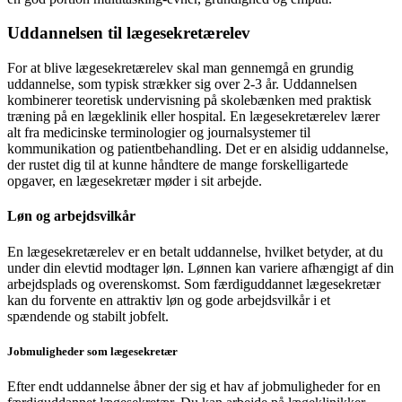
Uddannelsen til lægesekretærelev
For at blive lægesekretærelev skal man gennemgå en grundig
uddannelse, som typisk strækker sig over 2-3 år. Uddannelsen
kombinerer teoretisk undervisning på skolebænken med praktisk
træning på en lægeklinik eller hospital. En lægesekretærelev lærer
alt fra medicinske terminologier og journalsystemer til
kommunikation og patientbehandling. Det er en alsidig uddannelse,
der rustet dig til at kunne håndtere de mange forskelligartede
opgaver, en lægesekretær møder i sit arbejde.
Løn og arbejdsvilkår
En lægesekretærelev er en betalt uddannelse, hvilket betyder, at du
under din elevtid modtager løn. Lønnen kan variere afhængigt af din
arbejdsplads og overenskomst. Som færdiguddannet lægesekretær
kan du forvente en attraktiv løn og gode arbejdsvilkår i et
spændende og stabilt jobfelt.
Jobmuligheder som lægesekretær
Efter endt uddannelse åbner der sig et hav af jobmuligheder for en