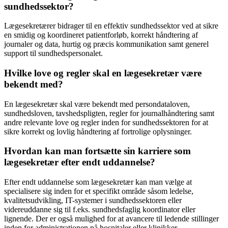
sundhedssektor?
Lægesekretærer bidrager til en effektiv sundhedssektor ved at sikre
en smidig og koordineret patientforløb, korrekt håndtering af
journaler og data, hurtig og præcis kommunikation samt generel
support til sundhedspersonalet.
Hvilke love og regler skal en lægesekretær være
bekendt med?
En lægesekretær skal være bekendt med persondataloven,
sundhedsloven, tavshedspligten, regler for journalhåndtering samt
andre relevante love og regler inden for sundhedssektoren for at
sikre korrekt og lovlig håndtering af fortrolige oplysninger.
Hvordan kan man fortsætte sin karriere som
lægesekretær efter endt uddannelse?
Efter endt uddannelse som lægesekretær kan man vælge at
specialisere sig inden for et specifikt område såsom ledelse,
kvalitetsudvikling, IT-systemer i sundhedssektoren eller
videreuddanne sig til f.eks. sundhedsfaglig koordinator eller
lignende. Der er også mulighed for at avancere til ledende stillinger
inden for administrationen på hospitaler eller klinikker.