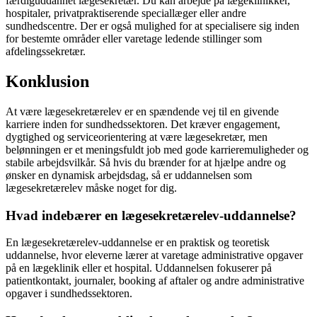
færdiguddannet lægesekretær. Du kan arbejde på lægeklinikker,
hospitaler, privatpraktiserende speciallæger eller andre
sundhedscentre. Der er også mulighed for at specialisere sig inden
for bestemte områder eller varetage ledende stillinger som
afdelingssekretær.
Konklusion
At være lægesekretærelev er en spændende vej til en givende
karriere inden for sundhedssektoren. Det kræver engagement,
dygtighed og serviceorientering at være lægesekretær, men
belønningen er et meningsfuldt job med gode karrieremuligheder og
stabile arbejdsvilkår. Så hvis du brænder for at hjælpe andre og
ønsker en dynamisk arbejdsdag, så er uddannelsen som
lægesekretærelev måske noget for dig.
Hvad indebærer en lægesekretærelev-uddannelse?
En lægesekretærelev-uddannelse er en praktisk og teoretisk
uddannelse, hvor eleverne lærer at varetage administrative opgaver
på en lægeklinik eller et hospital. Uddannelsen fokuserer på
patientkontakt, journaler, booking af aftaler og andre administrative
opgaver i sundhedssektoren.