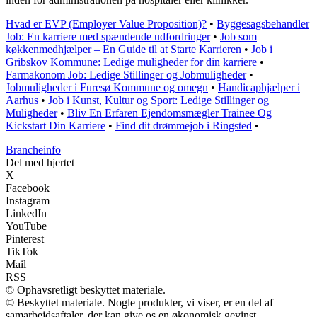
Hvad er EVP (Employer Value Proposition)?
•
Byggesagsbehandler
Job: En karriere med spændende udfordringer
•
Job som
køkkenmedhjælper – En Guide til at Starte Karrieren
•
Job i
Gribskov Kommune: Ledige muligheder for din karriere
•
Farmakonom Job: Ledige Stillinger og Jobmuligheder
•
Jobmuligheder i Furesø Kommune og omegn
•
Handicaphjælper i
Aarhus
•
Job i Kunst, Kultur og Sport: Ledige Stillinger og
Muligheder
•
Bliv En Erfaren Ejendomsmægler Trainee Og
Kickstart Din Karriere
•
Find dit drømmejob i Ringsted
•
Brancheinfo
Del med hjertet
X
Facebook
Instagram
LinkedIn
YouTube
Pinterest
TikTok
Mail
RSS
© Ophavsretligt beskyttet materiale.
© Beskyttet materiale. Nogle produkter, vi viser, er en del af
samarbejdsaftaler, der kan give os en økonomisk gevinst.