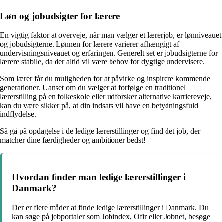
Løn og jobudsigter for lærere
En vigtig faktor at overveje, når man vælger et lærerjob, er lønniveauet
og jobudsigterne. Lønnen for lærere varierer afhængigt af
undervisningsniveauet og erfaringen. Generelt set er jobudsigterne for
lærere stabile, da der altid vil være behov for dygtige undervisere.
Som lærer får du muligheden for at påvirke og inspirere kommende
generationer. Uanset om du vælger at forfølge en traditionel
lærerstilling på en folkeskole eller udforsker alternative karriereveje,
kan du være sikker på, at din indsats vil have en betydningsfuld
indflydelse.
Så gå på opdagelse i de ledige lærerstillinger og find det job, der
matcher dine færdigheder og ambitioner bedst!
Hvordan finder man ledige lærerstillinger i
Danmark?
Der er flere måder at finde ledige lærerstillinger i Danmark. Du
kan søge på jobportaler som Jobindex, Ofir eller Jobnet, besøge