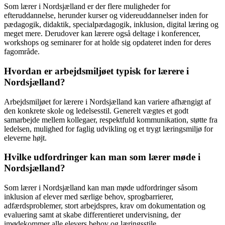
Som lærer i Nordsjælland er der flere muligheder for
efteruddannelse, herunder kurser og videreuddannelser inden for
pædagogik, didaktik, specialpædagogik, inklusion, digital læring og
meget mere. Derudover kan lærere også deltage i konferencer,
workshops og seminarer for at holde sig opdateret inden for deres
fagområde.
Hvordan er arbejdsmiljøet typisk for lærere i
Nordsjælland?
Arbejdsmiljøet for lærere i Nordsjælland kan variere afhængigt af
den konkrete skole og ledelsesstil. Generelt vægtes et godt
samarbejde mellem kollegaer, respektfuld kommunikation, støtte fra
ledelsen, mulighed for faglig udvikling og et trygt læringsmiljø for
eleverne højt.
Hvilke udfordringer kan man som lærer møde i
Nordsjælland?
Som lærer i Nordsjælland kan man møde udfordringer såsom
inklusion af elever med særlige behov, sprogbarrierer,
adfærdsproblemer, stort arbejdspres, krav om dokumentation og
evaluering samt at skabe differentieret undervisning, der
imødekommer alle elevers behov og læringsstile.