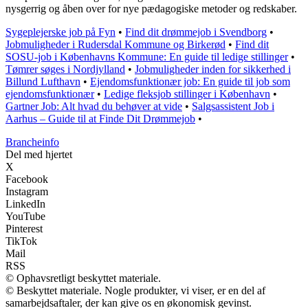
nysgerrig og åben over for nye pædagogiske metoder og redskaber.
Sygeplejerske job på Fyn
•
Find dit drømmejob i Svendborg
•
Jobmuligheder i Rudersdal Kommune og Birkerød
•
Find dit
SOSU-job i Københavns Kommune: En guide til ledige stillinger
•
Tømrer søges i Nordjylland
•
Jobmuligheder inden for sikkerhed i
Billund Lufthavn
•
Ejendomsfunktionær job: En guide til job som
ejendomsfunktionær
•
Ledige fleksjob stillinger i København
•
Gartner Job: Alt hvad du behøver at vide
•
Salgsassistent Job i
Aarhus – Guide til at Finde Dit Drømmejob
•
Brancheinfo
Del med hjertet
X
Facebook
Instagram
LinkedIn
YouTube
Pinterest
TikTok
Mail
RSS
© Ophavsretligt beskyttet materiale.
© Beskyttet materiale. Nogle produkter, vi viser, er en del af
samarbejdsaftaler, der kan give os en økonomisk gevinst.