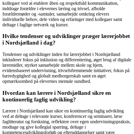
kollegaer ved at etablere åben og respektfuld kommunikation,
inddrage forældre i elevernes læring og trivsel, afholde
forældremøder og -samtaler, samarbejde omkring elevers
individuelle behov, dele viden og erfaringer med kollegaer samt
deltage i faglige netværk og kurser.
Hvilke tendenser og udviklinger præger lærerjobbet
i Nordsjælland i dag?
Tendenser og udviklinger inden for lærerjobbet i Nordsjælland
inkluderer fokus på inklusion og differentiering, øget brug af digitale
læremidler, styrket samarbejde mellem skole og hjem,
evidensbaseret undervisning, trivselsfremmende initiativer, fokus på
bæredygtighed og globalt medborgerskab samt en øget
opmærksomhed på elevernes mentale sundhed.
Hvordan kan lærere i Nordsjælland sikre en
kontinuerlig faglig udvikling?
Lærere i Nordsjælland kan sikre en kontinuerlig faglig udvikling
ved at deltage i relevante kurser, konferencer og seminarer, læse
faglitteratur og forskning, reflektere over egen undervisningspraksis,
modtage og give kollegial sparring, deltage i
kompetenceudviklingsforløb og efteruddannelser samt være