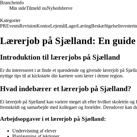
Brancheinfo
Min side
Tilmeld nu
Nyhedsbreve
Kategorier
PR
Events
Revision
Kontor
Lejemål
Lager
Læring
Beskæftigelse
Investeri
Lærerjob på Sjælland: En guide 
Introduktion til lærerjobs på Sjælland
Er du interesseret i at finde et spændende og givende lærerjob på Sjælla
nyttige tips til at kickstarte din karriere som lærer i denne region.
Hvad indebærer et lærerjob på Sjælland?
Et lærerjob på Sjælland kan variere meget alt efter hvilket skoletrin og
fremskridt og samarbejde med kollegaer og forældre. Derudover kan du o
Arbejdsopgaver i et lærerjob på Sjælland:
Undervisning af elever
Planlægning af lektioner