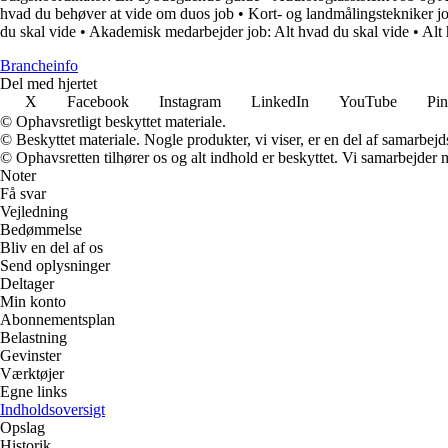
hvad du behøver at vide om duos job
•
Kort- og landmålingstekniker j
du skal vide
•
Akademisk medarbejder job: Alt hvad du skal vide
•
Alt 
Brancheinfo
Del med hjertet
X
Facebook
Instagram
LinkedIn
YouTube
Pin
© Ophavsretligt beskyttet materiale.
© Beskyttet materiale. Nogle produkter, vi viser, er en del af samarbejd
© Ophavsretten tilhører os og alt indhold er beskyttet. Vi samarbejder 
Noter
Få svar
Vejledning
Bedømmelse
Bliv en del af os
Send oplysninger
Deltager
Min konto
Abonnementsplan
Belastning
Gevinster
Værktøjer
Egne links
Indholdsoversigt
Opslag
Historik