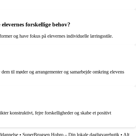
levernes forskellige behov?
former og have fokus på elevernes individuelle læringsstile.
ere dem til møder og arrangementer og samarbejde omkring elevens
er konstruktivt, fejre forskelligheder og skabe et positivt
uddannelse
•
SuperBrugsen Hobro – Din lokale dagligvarebutik
•
Alt