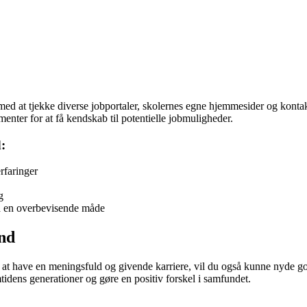
med at tjekke diverse jobportaler, skolernes egne hjemmesider og kontakte
enter for at få kendskab til potentielle jobmuligheder.
:
rfaringer
g
på en overbevisende måde
and
have en meningsfuld og givende karriere, vil du også kunne nyde godt 
tidens generationer og gøre en positiv forskel i samfundet.