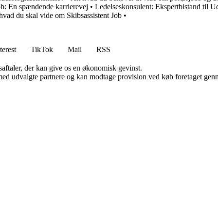
ob: En spændende karrierevej
•
Ledelseskonsulent: Ekspertbistand til U
hvad du skal vide om Skibsassistent Job
•
terest
TikTok
Mail
RSS
saftaler, der kan give os en økonomisk gevinst.
med udvalgte partnere og kan modtage provision ved køb foretaget gennem