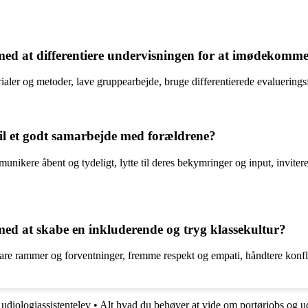
 at differentiere undervisningen for at imødekomme e
ialer og metoder, lave gruppearbejde, bruge differentierede evaluerings
l et godt samarbejde med forældrene?
unikere åbent og tydeligt, lytte til deres bekymringer og input, invit
d at skabe en inkluderende og tryg klassekultur?
re rammer og forventninger, fremme respekt og empati, håndtere konflikt
udiologiassistentelev
•
Alt hvad du behøver at vide om portørjobs og 