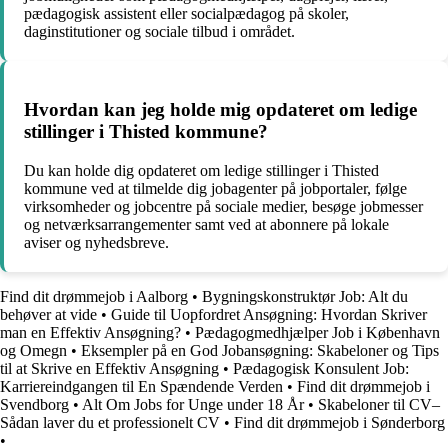
pædagogisk assistent eller socialpædagog på skoler,
daginstitutioner og sociale tilbud i området.
Hvordan kan jeg holde mig opdateret om ledige
stillinger i Thisted kommune?
Du kan holde dig opdateret om ledige stillinger i Thisted
kommune ved at tilmelde dig jobagenter på jobportaler, følge
virksomheder og jobcentre på sociale medier, besøge jobmesser
og netværksarrangementer samt ved at abonnere på lokale
aviser og nyhedsbreve.
Find dit drømmejob i Aalborg
•
Bygningskonstruktør Job: Alt du
behøver at vide
•
Guide til Uopfordret Ansøgning: Hvordan Skriver
man en Effektiv Ansøgning?
•
Pædagogmedhjælper Job i København
og Omegn
•
Eksempler på en God Jobansøgning: Skabeloner og Tips
til at Skrive en Effektiv Ansøgning
•
Pædagogisk Konsulent Job:
Karriereindgangen til En Spændende Verden
•
Find dit drømmejob i
Svendborg
•
Alt Om Jobs for Unge under 18 År
•
Skabeloner til CV–
Sådan laver du et professionelt CV
•
Find dit drømmejob i Sønderborg
•