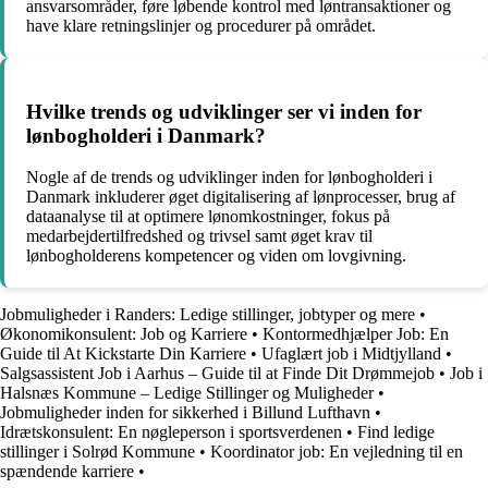
ansvarsområder, føre løbende kontrol med løntransaktioner og
have klare retningslinjer og procedurer på området.
Hvilke trends og udviklinger ser vi inden for
lønbogholderi i Danmark?
Nogle af de trends og udviklinger inden for lønbogholderi i
Danmark inkluderer øget digitalisering af lønprocesser, brug af
dataanalyse til at optimere lønomkostninger, fokus på
medarbejdertilfredshed og trivsel samt øget krav til
lønbogholderens kompetencer og viden om lovgivning.
Jobmuligheder i Randers: Ledige stillinger, jobtyper og mere
•
Økonomikonsulent: Job og Karriere
•
Kontormedhjælper Job: En
Guide til At Kickstarte Din Karriere
•
Ufaglært job i Midtjylland
•
Salgsassistent Job i Aarhus – Guide til at Finde Dit Drømmejob
•
Job i
Halsnæs Kommune – Ledige Stillinger og Muligheder
•
Jobmuligheder inden for sikkerhed i Billund Lufthavn
•
Idrætskonsulent: En nøgleperson i sportsverdenen
•
Find ledige
stillinger i Solrød Kommune
•
Koordinator job: En vejledning til en
spændende karriere
•