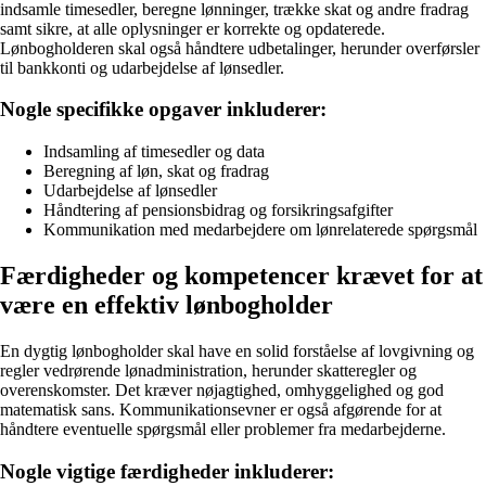
indsamle timesedler, beregne lønninger, trække skat og andre fradrag
samt sikre, at alle oplysninger er korrekte og opdaterede.
Lønbogholderen skal også håndtere udbetalinger, herunder overførsler
til bankkonti og udarbejdelse af lønsedler.
Nogle specifikke opgaver inkluderer:
Indsamling af timesedler og data
Beregning af løn, skat og fradrag
Udarbejdelse af lønsedler
Håndtering af pensionsbidrag og forsikringsafgifter
Kommunikation med medarbejdere om lønrelaterede spørgsmål
Færdigheder og kompetencer krævet for at
være en effektiv lønbogholder
En dygtig lønbogholder skal have en solid forståelse af lovgivning og
regler vedrørende lønadministration, herunder skatteregler og
overenskomster. Det kræver nøjagtighed, omhyggelighed og god
matematisk sans. Kommunikationsevner er også afgørende for at
håndtere eventuelle spørgsmål eller problemer fra medarbejderne.
Nogle vigtige færdigheder inkluderer: