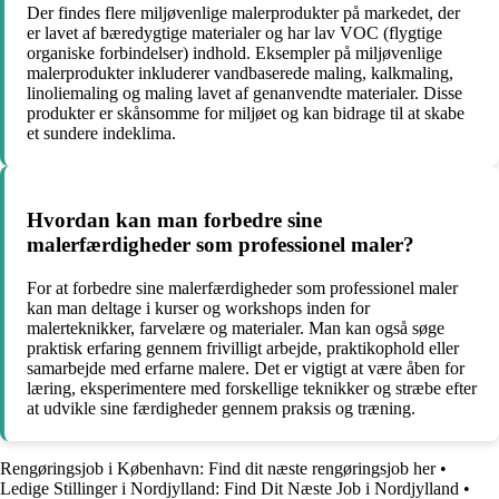
Der findes flere miljøvenlige malerprodukter på markedet, der
er lavet af bæredygtige materialer og har lav VOC (flygtige
organiske forbindelser) indhold. Eksempler på miljøvenlige
malerprodukter inkluderer vandbaserede maling, kalkmaling,
linoliemaling og maling lavet af genanvendte materialer. Disse
produkter er skånsomme for miljøet og kan bidrage til at skabe
et sundere indeklima.
Hvordan kan man forbedre sine
malerfærdigheder som professionel maler?
For at forbedre sine malerfærdigheder som professionel maler
kan man deltage i kurser og workshops inden for
malerteknikker, farvelære og materialer. Man kan også søge
praktisk erfaring gennem frivilligt arbejde, praktikophold eller
samarbejde med erfarne malere. Det er vigtigt at være åben for
læring, eksperimentere med forskellige teknikker og stræbe efter
at udvikle sine færdigheder gennem praksis og træning.
Rengøringsjob i København: Find dit næste rengøringsjob her
•
Ledige Stillinger i Nordjylland: Find Dit Næste Job i Nordjylland
•