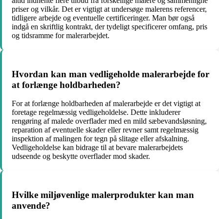
altid indhente flere tilbud fra forskellige malere og sammenligne
priser og vilkår. Det er vigtigt at undersøge malerens referencer,
tidligere arbejde og eventuelle certificeringer. Man bør også
indgå en skriftlig kontrakt, der tydeligt specificerer omfang, pris
og tidsramme for malerarbejdet.
Hvordan kan man vedligeholde malerarbejde for
at forlænge holdbarheden?
For at forlænge holdbarheden af malerarbejde er det vigtigt at
foretage regelmæssig vedligeholdelse. Dette inkluderer
rengøring af malede overflader med en mild sæbevandsløsning,
reparation af eventuelle skader eller revner samt regelmæssig
inspektion af malingen for tegn på slitage eller afskalning.
Vedligeholdelse kan bidrage til at bevare malerarbejdets
udseende og beskytte overflader mod skader.
Hvilke miljøvenlige malerprodukter kan man
anvende?