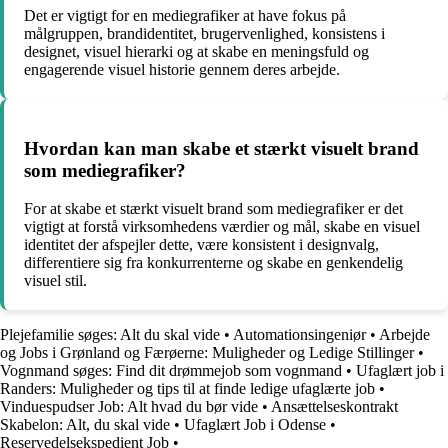
Det er vigtigt for en mediegrafiker at have fokus på
målgruppen, brandidentitet, brugervenlighed, konsistens i
designet, visuel hierarki og at skabe en meningsfuld og
engagerende visuel historie gennem deres arbejde.
Hvordan kan man skabe et stærkt visuelt brand
som mediegrafiker?
For at skabe et stærkt visuelt brand som mediegrafiker er det
vigtigt at forstå virksomhedens værdier og mål, skabe en visuel
identitet der afspejler dette, være konsistent i designvalg,
differentiere sig fra konkurrenterne og skabe en genkendelig
visuel stil.
Plejefamilie søges: Alt du skal vide
•
Automationsingeniør
•
Arbejde
og Jobs i Grønland og Færøerne: Muligheder og Ledige Stillinger
•
Vognmand søges: Find dit drømmejob som vognmand
•
Ufaglært job i
Randers: Muligheder og tips til at finde ledige ufaglærte job
•
Vinduespudser Job: Alt hvad du bør vide
•
Ansættelseskontrakt
Skabelon: Alt, du skal vide
•
Ufaglært Job i Odense
•
Reservedelsekspedient Job
•