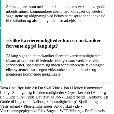
Stress og pres som mekaniker kan håndteres ved at have gode
arbejdsrutiner, kommunikere åbent med kollegaer og ledelse,
søge støtte og rådgivning ved behov samt sørge for at have tid
til restitution og afslapning uden for arbejdstiden.
Hvilke karrieremuligheder kan en mekaniker
forvente sig på lang sigt?
På lang sigt kan en mekaniker forvente karrieremuligheder
såsom at avancere til ledende stillinger som værkfører eller
servicechef, specialisere sig inden for avancerede teknologier
eller systemer, starte egen virksomhed eller undervise og
mentorere kommende mekanikere.
Taxa Chauffør Job: Alt Du Skal Vide
•
Job i Herlev Kommune:
Ledige Stillinger og Karrieremuligheder
•
Opvasker Job i Aalborg –
En Guide til At Finde Det Rigtige Job
•
Lagerarbejde i Aalborg: En
Guide til Lagerjob i Aalborg
•
Jobmuligheder på Sjælland og
Vestsjælland
•
Plejefamilie søges: Alt du skal vide
•
Veterinærsygeplejerske Elev Søges
•
WTF Viborg – En Oplevelse