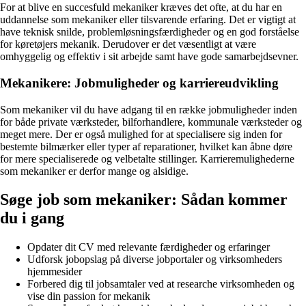
For at blive en succesfuld mekaniker kræves det ofte, at du har en
uddannelse som mekaniker eller tilsvarende erfaring. Det er vigtigt at
have teknisk snilde, problemløsningsfærdigheder og en god forståelse
for køretøjers mekanik. Derudover er det væsentligt at være
omhyggelig og effektiv i sit arbejde samt have gode samarbejdsevner.
Mekanikere: Jobmuligheder og karriereudvikling
Som mekaniker vil du have adgang til en række jobmuligheder inden
for både private værksteder, bilforhandlere, kommunale værksteder og
meget mere. Der er også mulighed for at specialisere sig inden for
bestemte bilmærker eller typer af reparationer, hvilket kan åbne døre
for mere specialiserede og velbetalte stillinger. Karrieremulighederne
som mekaniker er derfor mange og alsidige.
Søge job som mekaniker: Sådan kommer
du i gang
Opdater dit CV med relevante færdigheder og erfaringer
Udforsk jobopslag på diverse jobportaler og virksomheders
hjemmesider
Forbered dig til jobsamtaler ved at researche virksomheden og
vise din passion for mekanik