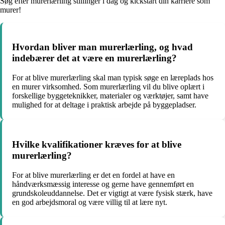
Søg efter murerlærling stillinger i dag og kickstart din karriere som
murer!
Hvordan bliver man murerlærling, og hvad
indebærer det at være en murerlærling?
For at blive murerlærling skal man typisk søge en læreplads hos
en murer virksomhed. Som murerlærling vil du blive oplært i
forskellige byggeteknikker, materialer og værktøjer, samt have
mulighed for at deltage i praktisk arbejde på byggepladser.
Hvilke kvalifikationer kræves for at blive
murerlærling?
For at blive murerlærling er det en fordel at have en
håndværksmæssig interesse og gerne have gennemført en
grundskoleuddannelse. Det er vigtigt at være fysisk stærk, have
en god arbejdsmoral og være villig til at lære nyt.