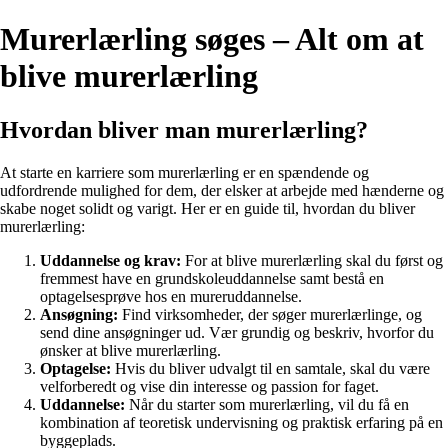
Murerlærling søges – Alt om at
blive murerlærling
Hvordan bliver man murerlærling?
At starte en karriere som murerlærling er en spændende og
udfordrende mulighed for dem, der elsker at arbejde med hænderne og
skabe noget solidt og varigt. Her er en guide til, hvordan du bliver
murerlærling:
Uddannelse og krav:
For at blive murerlærling skal du først og
fremmest have en grundskoleuddannelse samt bestå en
optagelsesprøve hos en mureruddannelse.
Ansøgning:
Find virksomheder, der søger murerlærlinge, og
send dine ansøgninger ud. Vær grundig og beskriv, hvorfor du
ønsker at blive murerlærling.
Optagelse:
Hvis du bliver udvalgt til en samtale, skal du være
velforberedt og vise din interesse og passion for faget.
Uddannelse:
Når du starter som murerlærling, vil du få en
kombination af teoretisk undervisning og praktisk erfaring på en
byggeplads.