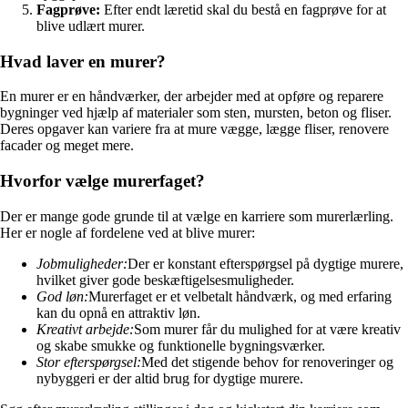
Fagprøve:
Efter endt læretid skal du bestå en fagprøve for at
blive udlært murer.
Hvad laver en murer?
En murer er en håndværker, der arbejder med at opføre og reparere
bygninger ved hjælp af materialer som sten, mursten, beton og fliser.
Deres opgaver kan variere fra at mure vægge, lægge fliser, renovere
facader og meget mere.
Hvorfor vælge murerfaget?
Der er mange gode grunde til at vælge en karriere som murerlærling.
Her er nogle af fordelene ved at blive murer:
Jobmuligheder:
Der er konstant efterspørgsel på dygtige murere,
hvilket giver gode beskæftigelsesmuligheder.
God løn:
Murerfaget er et velbetalt håndværk, og med erfaring
kan du opnå en attraktiv løn.
Kreativt arbejde:
Som murer får du mulighed for at være kreativ
og skabe smukke og funktionelle bygningsværker.
Stor efterspørgsel:
Med det stigende behov for renoveringer og
nybyggeri er der altid brug for dygtige murere.