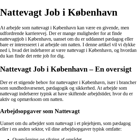
Nattevagt Job i København
At arbejde som nattevagt i København kan være en givende, men
udfordrende karrierevej. Der er mange muligheder for at finde
nattevagtjob i København, uanset om du er uddannet pædagog eller
bare er interesseret i at arbejde om natten. I denne artikel vil vi dykke
ned i, hvad det indebærer at være nattevagt i København, og hvordan
du kan finde det rette job for dig.
Nattevagt Job i København – En oversigt
Der er et stigende behov for nattevagter i København, især i brancher
som sundhedsvæsenet, pædagogik og sikkerhed. At arbejde som
nattevagt indebærer typisk at have skiftende arbejdstider, hvor du er
aktiv og opmærksom om natten.
Arbejdsopgaver som Nattevagt
Uanset om du arbejder som nattevagt i et plejehjem, som pædagog
eller i en anden sektor, vil dine arbejdsopgaver typisk omfatte:
Overvågning og sikring af området