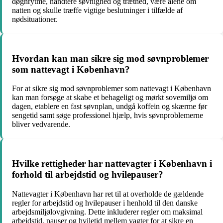
døgnrytme, håndtere søvnighed og træthed, være alene om
natten og skulle træffe vigtige beslutninger i tilfælde af
nødsituationer.
Hvordan kan man sikre sig mod søvnproblemer
som nattevagt i København?
For at sikre sig mod søvnproblemer som nattevagt i København
kan man forsøge at skabe et behageligt og mørkt sovemiljø om
dagen, etablere en fast søvnplan, undgå koffein og skærme før
sengetid samt søge professionel hjælp, hvis søvnproblemerne
bliver vedvarende.
Hvilke rettigheder har nattevagter i København i
forhold til arbejdstid og hvilepauser?
Nattevagter i København har ret til at overholde de gældende
regler for arbejdstid og hvilepauser i henhold til den danske
arbejdsmiljølovgivning. Dette inkluderer regler om maksimal
arbejdstid, pauser og hviletid mellem vagter for at sikre en