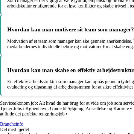
Som manager er det vigtigt at være lydhør, empatisk og proaktiv i 
arbejdskultur er afgørende for at løse konflikter og skabe trivsel i t
Hvordan kan man motivere sit team som manager?
Motivation af et team som manager kan ske gennem anerkendelse, belø
medarbejdernes individuelle behov og motivatorer for at skabe enga
Hvordan kan man skabe en effektiv arbejdsstrukt
En effektiv arbejdsstruktur som manager kan opnås gennem tydelig k
evaluering og tilpasning af arbejdsstrømmen for at sikre effektivitet 
Serviceøkonom job: Alt hvad du har brug for at vide om job som serv
Tjener Jobs i København: Guide til Søgning, Ansættelse og Karriere
•
at finde det perfekte rengøringsjob
•
Brancheinfo
Del med hjertet