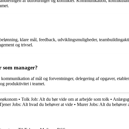
håndteringen af udfordringer og konflikter. Kommunikation, konflikthånd
eamet.
nning, klare mål, feedback, udviklingsmuligheder, teambuildingaktivitet
gement og trivsel.
ur som manager?
ommunikation af mål og forventninger, delegering af opgaver, etablerin
og produktivitet i teamet.
iceøkonom
•
Tolk Job: Alt du bør vide om at arbejde som tolk
•
Anlægsga
Tjener Jobs: Alt hvad du behøver at vide
•
Murer Jobs: Alt du behøver a