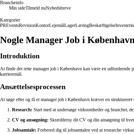
Brancheinfo
Min side
Tilmeld nu
Nyhedsbreve
Kategorier
PR
Events
Revision
Kontor
Lejemål
Lager
Læring
Beskæftigelse
Investeri
Nogle Manager Job i Københav
Introduktion
At finde det rette manager job i København kan være en udfordrende proce
karrieremål.
Ansættelsesprocessen
At søge efter og få et manager job i København kræver en struktureret ti
Research:
Start med at undersøge virksomheder og brancher, der i
CV og ansøgning:
Skræddersy dit CV og din ansøgning til hvert
Jobsamtale:
Forbered dig til jobsamtalen ved at researche virks