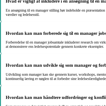
Hvad er vigtigt at inkludere i en ansøgning til en ma
En ansøgning til en manager stilling bør indeholde en præsentation af
værdier og ledelsesstil.
Hvordan kan man forberede sig til en manager job
Forberedelse til en manager jobsamtale inkluderer research om virks
at demonstrere ens ledelsespotentiale gennem konkrete eksempler.
Hvordan kan man udvikle sig som manager og forbe
Udvikling som manager kan ske gennem kurser, workshops, mentorska
kontinuerlig læring er nøglen til at forbedre sine ledelsesfærdighede
Hvordan kan man håndtere udfordringer og konfl