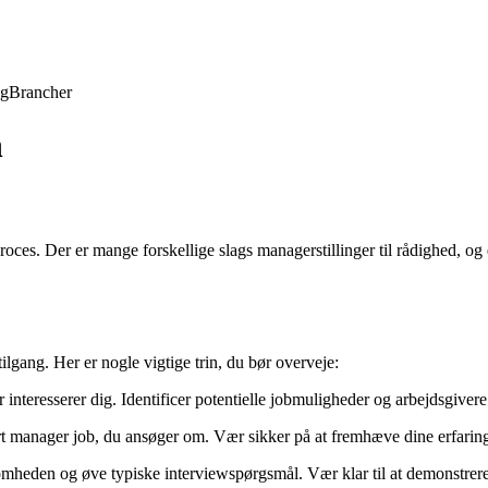
ng
Brancher
n
s. Der er mange forskellige slags managerstillinger til rådighed, og det 
lgang. Her er nogle vigtige trin, du bør overveje:
nteresserer dig. Identificer potentielle jobmuligheder og arbejdsgivere
 manager job, du ansøger om. Vær sikker på at fremhæve dine erfaringer
omheden og øve typiske interviewspørgsmål. Vær klar til at demonstrere