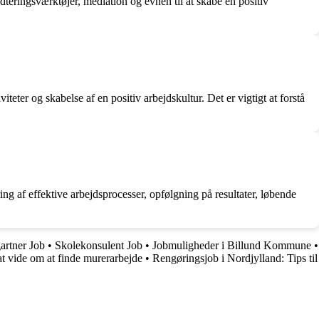
teringsværktøjer, mediation og evnen til at skabe en positiv
er og skabelse af en positiv arbejdskultur. Det er vigtigt at forstå
g af effektive arbejdsprocesser, opfølgning på resultater, løbende
rtner Job
•
Skolekonsulent Job
•
Jobmuligheder i Billund Kommune
•
t vide om at finde murerarbejde
•
Rengøringsjob i Nordjylland: Tips til