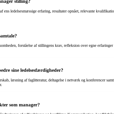
nager stilling?
 ens ledelsesmæssige erfaring, resultater opnået, relevante kvalifikation
samtale?
omheden, forståelse af stillingens krav, refleksion over egne erfaringe
dre sine ledelsesfærdigheder?
b, læsning af faglitteratur, deltagelse i netværk og konferencer samt
r.
ikter som manager?