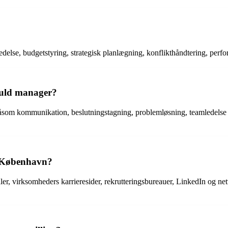
else, budgetstyring, strategisk planlægning, konflikthåndtering, perfo
sfuld manager?
som kommunikation, beslutningstagning, problemløsning, teamledelse og
i København?
r, virksomheders karrieresider, rekrutteringsbureauer, LinkedIn og net