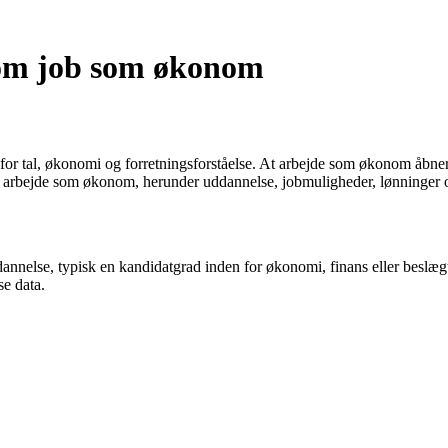
 om job som økonom
or tal, økonomi og forretningsforståelse. At arbejde som økonom åbner 
at arbejde som økonom, herunder uddannelse, jobmuligheder, lønninger o
ddannelse, typisk en kandidatgrad inden for økonomi, finans eller beslæg
e data.