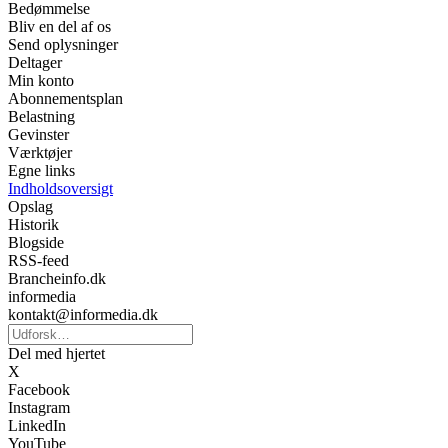
Bedømmelse
Bliv en del af os
Send oplysninger
Deltager
Min konto
Abonnementsplan
Belastning
Gevinster
Værktøjer
Egne links
Indholdsoversigt
Opslag
Historik
Blogside
RSS-feed
Brancheinfo.dk
informedia
kontakt@informedia.dk
Del med hjertet
X
Facebook
Instagram
LinkedIn
YouTube