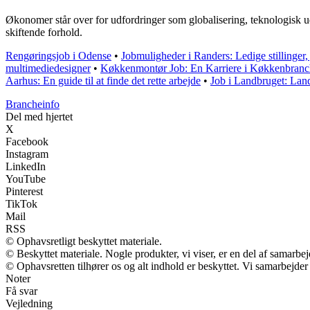
Økonomer står over for udfordringer som globalisering, teknologisk ud
skiftende forhold.
Rengøringsjob i Odense
•
Jobmuligheder i Randers: Ledige stillinger
multimediedesigner
•
Køkkenmontør Job: En Karriere i Køkkenbran
Aarhus: En guide til at finde det rette arbejde
•
Job i Landbruget: La
Brancheinfo
Del med hjertet
X
Facebook
Instagram
LinkedIn
YouTube
Pinterest
TikTok
Mail
RSS
© Ophavsretligt beskyttet materiale.
© Beskyttet materiale. Nogle produkter, vi viser, er en del af samarbe
© Ophavsretten tilhører os og alt indhold er beskyttet. Vi samarbejder
Noter
Få svar
Vejledning