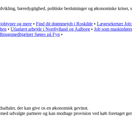
vikling, bæredygtighed, politiske beslutninger og økonomiske kriser, so
, jobtyper og mere
•
Find dit drømmejob i Roskilde
•
Lægesekretær Job: 
chen
•
Ufaglært arbejde i Nordjylland og Aalborg
•
Job som maskinfører:
ndbrugsmedhjælper Søges på Fyn
•
jdsaftaler, der kan give os en økonomisk gevinst.
 med udvalgte partnere og kan modtage provision ved køb foretaget genne