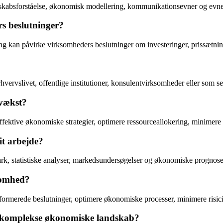
skabsforståelse, økonomisk modellering, kommunikationsevner og evnen
s beslutninger?
g kan påvirke virksomheders beslutninger om investeringer, prissætnin
vervslivet, offentlige institutioner, konsulentvirksomheder eller som s
 vækst?
ffektive økonomiske strategier, optimere ressourceallokering, minimere
it arbejde?
 statistiske analyser, markedsundersøgelser og økonomiske prognoser 
somhed?
ormerede beslutninger, optimere økonomiske processer, minimere risic
s komplekse økonomiske landskab?