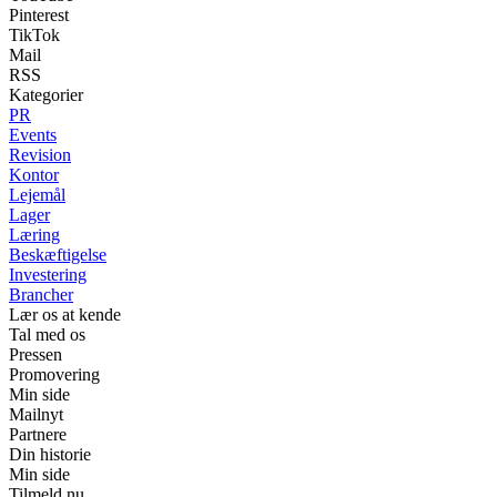
Pinterest
TikTok
Mail
RSS
Kategorier
PR
Events
Revision
Kontor
Lejemål
Lager
Læring
Beskæftigelse
Investering
Brancher
Lær os at kende
Tal med os
Pressen
Promovering
Min side
Mailnyt
Partnere
Din historie
Min side
Tilmeld nu