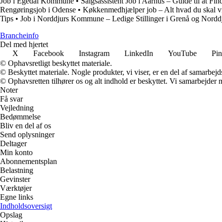
Job i Egedal Kommune
•
Salgsassistent Job i Aarhus – Guide til at F
Rengøringsjob i Odense
•
Køkkenmedhjælper job – Alt hvad du skal v
Tips
•
Job i Norddjurs Kommune – Ledige Stillinger i Grenå og Nordd
Brancheinfo
Del med hjertet
X
Facebook
Instagram
LinkedIn
YouTube
Pin
© Ophavsretligt beskyttet materiale.
© Beskyttet materiale. Nogle produkter, vi viser, er en del af samarbejd
© Ophavsretten tilhører os og alt indhold er beskyttet. Vi samarbejder 
Noter
Få svar
Vejledning
Bedømmelse
Bliv en del af os
Send oplysninger
Deltager
Min konto
Abonnementsplan
Belastning
Gevinster
Værktøjer
Egne links
Indholdsoversigt
Opslag