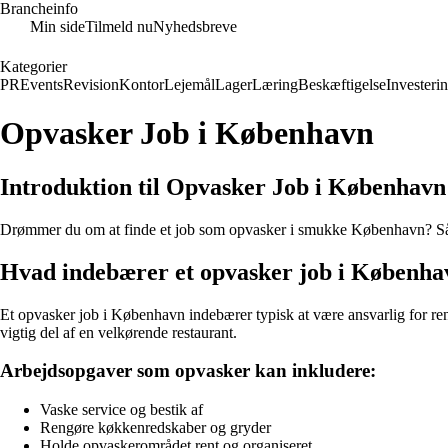
Brancheinfo
Min side
Tilmeld nu
Nyhedsbreve
Kategorier
PR
Events
Revision
Kontor
Lejemål
Lager
Læring
Beskæftigelse
Investeri
Opvasker Job i København
Introduktion til Opvasker Job i København
Drømmer du om at finde et job som opvasker i smukke København? Så er
Hvad indebærer et opvasker job i Københa
Et opvasker job i København indebærer typisk at være ansvarlig for ren
vigtig del af en velkørende restaurant.
Arbejdsopgaver som opvasker kan inkludere:
Vaske service og bestik af
Rengøre køkkenredskaber og gryder
Holde opvaskerområdet rent og organiseret