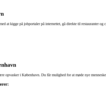
vn
 at kigge på jobportaler på internettet, gå direkte til restauranter og c
benhavn
være opvasker i København. Du får mulighed for at møde nye mennesker,
erer: