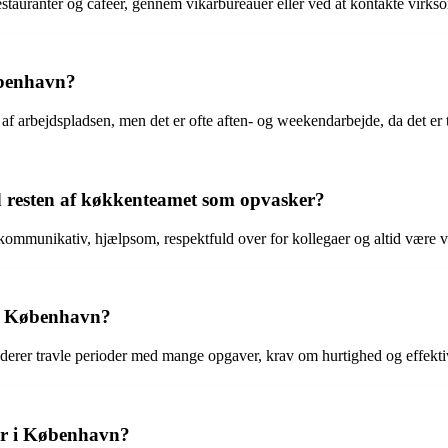
stauranter og caféer, gennem vikarbureauer eller ved at kontakte virks
øbenhavn?
 arbejdspladsen, men det er ofte aften- og weekendarbejde, da det er tr
 resten af køkkenteamet som opvasker?
ommunikativ, hjælpsom, respektfuld over for kollegaer og altid være villi
 i København?
rer travle perioder med mange opgaver, krav om hurtighed og effektivi
er i København?