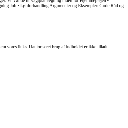
er: En Guide til Vagtplanlægning inden for Hjemmeplejen
•
gning Job
•
Lønforhandling Argumenter og Eksempler: Gode Råd og
 vores links. Uautoriseret brug af indholdet er ikke tilladt.