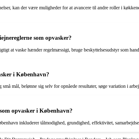
ser, kan der være muligheder for at avancere til andre roller i køkkene
iejnereglerne som opvasker?
vigtigt at vaske hænder regelmæssigt, bruge beskyttelsesudstyr som hand
asker i København?
ig små mål, belønne sig selv for opnåede resultater, søge variation i ar
ves som opvasker i København?
enhavn inkluderer tålmodighed, grundighed, effektivitet, samarbejdsevner,