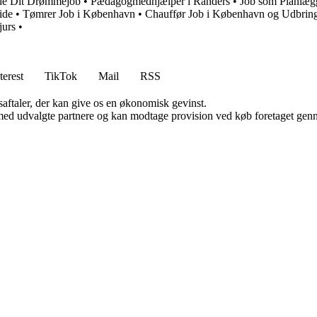
inde Dit Drømmejob
•
Pædagogmedhjælper i Randers
•
Job som Planlægg
ide
•
Tømrer Job i København
•
Chauffør Job i København og Udbrin
jurs
•
terest
TikTok
Mail
RSS
saftaler, der kan give os en økonomisk gevinst.
med udvalgte partnere og kan modtage provision ved køb foretaget gennem