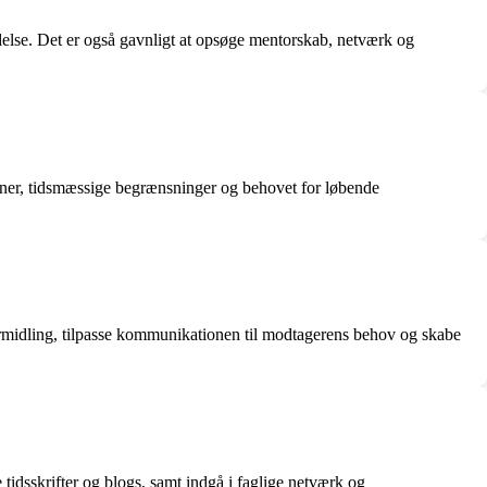
else. Det er også gavnligt at opsøge mentorskab, netværk og
ner, tidsmæssige begrænsninger og behovet for løbende
 formidling, tilpasse kommunikationen til modtagerens behov og skabe
tidsskrifter og blogs, samt indgå i faglige netværk og