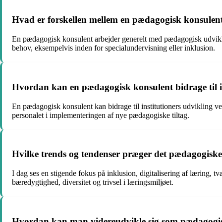
Hvad er forskellen mellem en pædagogisk konsulen
En pædagogisk konsulent arbejder generelt med pædagogisk udviklin
behov, eksempelvis inden for specialundervisning eller inklusion.
Hvordan kan en pædagogisk konsulent bidrage til in
En pædagogisk konsulent kan bidrage til institutioners udvikling ve
personalet i implementeringen af nye pædagogiske tiltag.
Hvilke trends og tendenser præger det pædagogiske
I dag ses en stigende fokus på inklusion, digitalisering af lærin
bæredygtighed, diversitet og trivsel i læringsmiljøet.
Hvordan kan man videreudvikle sig som pædagogi