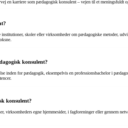
vej en karriere som pædagogisk konsulent – vejen til et meningsfuldt o
nt?
 institutioner, skoler eller virksomheder om pædagogiske metoder, udv
voksne.
pædagogisk konsulent?
lse inden for pædagogik, eksempelvis en professionsbachelor i pædago
tencer.
sk konsulent?
ler, virksomheders egne hjemmesider, i fagforeninger eller gennem netv