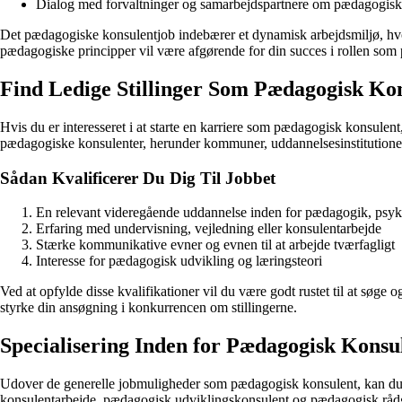
Dialog med forvaltninger og samarbejdspartnere om pædagogisk
Det pædagogiske konsulentjob indebærer et dynamisk arbejdsmiljø, hvor 
pædagogiske principper vil være afgørende for din succes i rollen so
Find Ledige Stillinger Som Pædagogisk Ko
Hvis du er interesseret i at starte en karriere som pædagogisk konsulent, 
pædagogiske konsulenter, herunder kommuner, uddannelsesinstitutione
Sådan Kvalificerer Du Dig Til Jobbet
En relevant videregående uddannelse inden for pædagogik, psyko
Erfaring med undervisning, vejledning eller konsulentarbejde
Stærke kommunikative evner og evnen til at arbejde tværfagligt
Interesse for pædagogisk udvikling og læringsteori
Ved at opfylde disse kvalifikationer vil du være godt rustet til at søg
styrke din ansøgning i konkurrencen om stillingerne.
Specialisering Inden for Pædagogisk Konsu
Udover de generelle jobmuligheder som pædagogisk konsulent, kan du o
konsulentarbejde, pædagogisk udviklingskonsulent og pædagogisk rådg