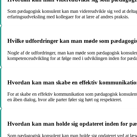
Som pædagogisk konsulent kan man videreudvikle sig ved at deltage
erfaringsudveksling med kollegaer for at lære af andres praksis.
Hvilke udfordringer kan man møde som pædagogis
Nogle af de udfordringer, man kan møde som pædagogisk konsulent
kompetenceudvikling for at følge med i udviklingen inden for pæd
Hvordan kan man skabe en effektiv kommunikatio
For at skabe en effektiv kommunikation som pædagogisk konsulent er 
en åben dialog, hvor alle parter føler sig hørt og respekteret.
Hvordan kan man holde sig opdateret inden for pæ
Som pædagogisk konsulent kan man holde sig opdateret ved at læse fa