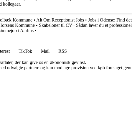
 kollegaer.
 i Holbæk Kommune
•
Alt Om Receptionist Jobs
•
Jobs i Odense: Find det
 i Horsens Kommune
•
Skabeloner til CV– Sådan laver du et professione
rømmejob i Aarhus
•
terest
TikTok
Mail
RSS
saftaler, der kan give os en økonomisk gevinst.
med udvalgte partnere og kan modtage provision ved køb foretaget gennem