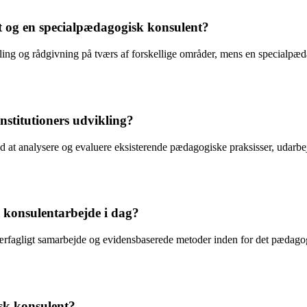
t og en specialpædagogisk konsulent?
g og rådgivning på tværs af forskellige områder, mens en specialpædag
stitutioners udvikling?
d at analysere og evaluere eksisterende pædagogiske praksisser, udarbe
 konsulentarbejde i dag?
g, tværfagligt samarbejde og evidensbaserede metoder inden for det pæd
sk konsulent?