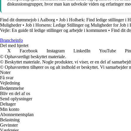
diskussionsgrupper, hvor man kan udveksle viden og erfaringer med
Find dit drømmejob i Aalborg
•
Job i Holbæk: Find ledige stillinger
Muligheder
•
Job i Horsens: Ledige Stillinger og Muligheder for Job
Vejle: En guide til ledige stillinger og arbejde i kommunen
•
Find dit d
Brancheinfo
Del med hjertet
X
Facebook
Instagram
LinkedIn
YouTube
Pin
© Ophavsretligt beskyttet materiale.
© Beskyttet materiale. Nogle produkter, vi viser, er en del af samarbejd
© Ophavsretten tilhører os og alt indhold er beskyttet. Vi samarbejder 
Noter
Få svar
Vejledning
Bedømmelse
Bliv en del af os
Send oplysninger
Deltager
Min konto
Abonnementsplan
Belastning
Gevinster
Værktøjer