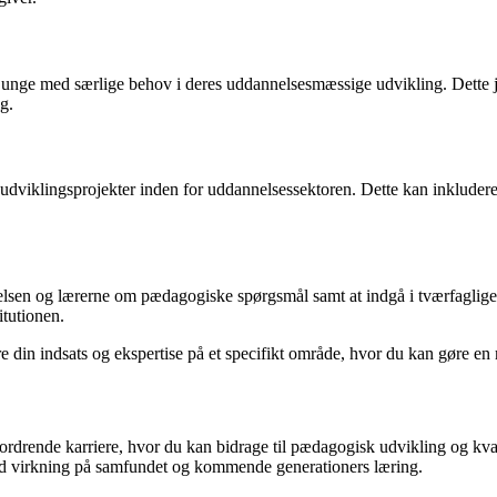
unge med særlige behov i deres uddannelsesmæssige udvikling. Dette jo
g.
 udviklingsprojekter inden for uddannelsessektoren. Dette kan inkluder
elsen og lærerne om pædagogiske spørgsmål samt at indgå i tværfaglige
tutionen.
 din indsats og ekspertise på et specifikt område, hvor du kan gøre en
drende karriere, hvor du kan bidrage til pædagogisk udvikling og kvali
fuld virkning på samfundet og kommende generationers læring.