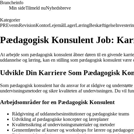
Brancheinfo
Min side
Tilmeld nu
Nyhedsbreve
Kategorier
PR
Events
Revision
Kontor
Lejemål
Lager
Læring
Beskæftigelse
Investeri
Pædagogisk Konsulent Job: Kar
At arbejde som pædagogisk konsulent åbner døren til en givende karrie
uddannelse og læring, kan en stilling som pædagogisk konsulent være det
Udvikle Din Karriere Som Pædagogisk Kon
Som pædagogisk konsulent har du ansvar for at rådgive og understøtte 
undervisningsmetoder og sikre kvaliteten af undervisningen. Du vil fun
Arbejdsområder for en Pædagogisk Konsulent
Rådgivning af uddannelsesinstitutioner og pædagogiske teams
Udvikling af pædagogiske koncepter og læreplaner
Kvalitetssikring af undervisningsmaterialer og metoder
Gennemførelse af kurser og workshops for lærere og pædagoger