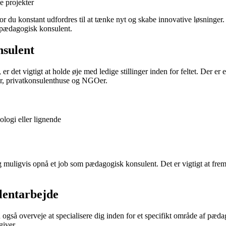
e projekter
du konstant udfordres til at tænke nyt og skabe innovative løsninger. 
m pædagogisk konsulent.
nsulent
er det vigtigt at holde øje med ledige stillinger inden for feltet. Der er
r, privatkonsulenthuse og NGOer.
logi eller lignende
e og muligvis opnå et job som pædagogisk konsulent. Det er vigtigt at fr
lentarbejde
gså overveje at specialisere dig inden for et specifikt område af pæd
iver.