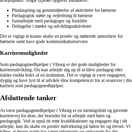
arbejdsplads. Nogle typiske opgaver inkluderer:
Planlægning og gennemførelse af aktiviteter for børnene
Pædagogisk støtte og vejledning til børnene
Samarbejde med pædagoger og forældre
Deltagelse i møder og udviklingsaktiviteter
Det er vigtigt at kunne skabe en positiv og støttende atmosfære for
børnene samt have gode kommunikationsevner.
Karrieremuligheder
Som pædagogmedhjælper i Viborg er der gode muligheder for
karriereudvikling. Du kan arbejde dig op til at blive pædagog eller
måske endda leder af en institution. Det er vigtigt at være engageret,
dygtig og have lyst til at udvikle dine kompetencer for at avancere i din
karriere som pædagogmedhjælper.
Afsluttende tanker
At være pædagogmedhjælper i Viborg er en meningsfuld og givende
karrierevej for dem, der brænder for at arbejde med børn og
pædagogik. Ved at opnå de rette kvalifikationer og engagere dig i dit
arbejde, kan du skabe en positiv indvirkning på børns liv og trivsel. Vi
håber, at denne guide har været informativ og oplysende for dig.