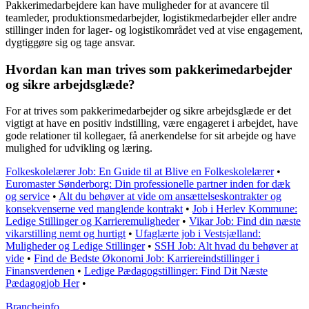
Pakkerimedarbejdere kan have muligheder for at avancere til
teamleder, produktionsmedarbejder, logistikmedarbejder eller andre
stillinger inden for lager- og logistikområdet ved at vise engagement,
dygtiggøre sig og tage ansvar.
Hvordan kan man trives som pakkerimedarbejder
og sikre arbejdsglæde?
For at trives som pakkerimedarbejder og sikre arbejdsglæde er det
vigtigt at have en positiv indstilling, være engageret i arbejdet, have
gode relationer til kollegaer, få anerkendelse for sit arbejde og have
mulighed for udvikling og læring.
Folkeskolelærer Job: En Guide til at Blive en Folkeskolelærer
•
Euromaster Sønderborg: Din professionelle partner inden for dæk
og service
•
Alt du behøver at vide om ansættelseskontrakter og
konsekvenserne ved manglende kontrakt
•
Job i Herlev Kommune:
Ledige Stillinger og Karrieremuligheder
•
Vikar Job: Find din næste
vikarstilling nemt og hurtigt
•
Ufaglærte job i Vestsjælland:
Muligheder og Ledige Stillinger
•
SSH Job: Alt hvad du behøver at
vide
•
Find de Bedste Økonomi Job: Karriereindstillinger i
Finansverdenen
•
Ledige Pædagogstillinger: Find Dit Næste
Pædagogjob Her
•
Brancheinfo