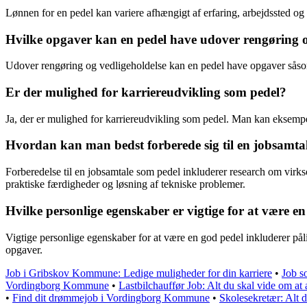
Lønnen for en pedel kan variere afhængigt af erfaring, arbejdssted o
Hvilke opgaver kan en pedel have udover rengøring o
Udover rengøring og vedligeholdelse kan en pedel have opgaver såsom
Er der mulighed for karriereudvikling som pedel?
Ja, der er mulighed for karriereudvikling som pedel. Man kan eksemp
Hvordan kan man bedst forberede sig til en jobsamta
Forberedelse til en jobsamtale som pedel inkluderer research om virkso
praktiske færdigheder og løsning af tekniske problemer.
Hvilke personlige egenskaber er vigtige for at være e
Vigtige personlige egenskaber for at være en god pedel inkluderer pålid
opgaver.
Job i Gribskov Kommune: Ledige muligheder for din karriere
•
Job s
Vordingborg Kommune
•
Lastbilchauffør Job: Alt du skal vide om at 
•
Find dit drømmejob i Vordingborg Kommune
•
Skolesekretær: Alt 