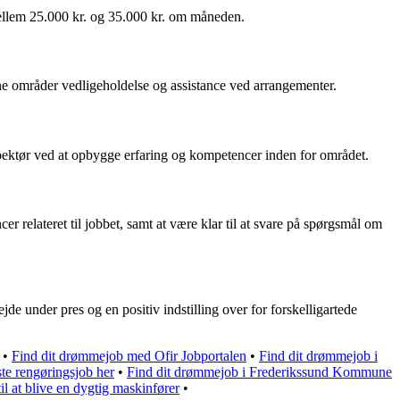
mellem 25.000 kr. og 35.000 kr. om måneden.
ne områder vedligeholdelse og assistance ved arrangementer.
pektør ved at opbygge erfaring og kompetencer inden for området.
 relateret til jobbet, samt at være klar til at svare på spørgsmål om
de under pres og en positiv indstilling over for forskelligartede
•
Find dit drømmejob med Ofir Jobportalen
•
Find dit drømmejob i
te rengøringsjob her
•
Find dit drømmejob i Frederikssund Kommune
l at blive en dygtig maskinfører
•