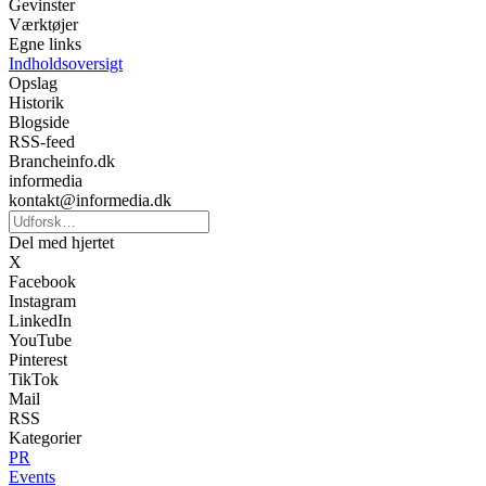
Gevinster
Værktøjer
Egne links
Indholdsoversigt
Opslag
Historik
Blogside
RSS-feed
Brancheinfo.dk
informedia
kontakt@informedia.dk
Del med hjertet
X
Facebook
Instagram
LinkedIn
YouTube
Pinterest
TikTok
Mail
RSS
Kategorier
PR
Events