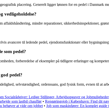
g geografisk placering. Generelt ligger lønnen for en pedel i Danmark 
g vedligeholdelse?
 affaldshåndtering, mindre reparationer, sikkerhedsinspektioner, grøn
elvis avancere til ledende pedel, ejendomsfunktionær eller bygningsins
le som pedel?
mheden, forberedelse af eksempler på tidligere erfaringer og kompetencer
n god pedel?
elighed, selvstændighed, ordenssans, god fysisk form, evnen til at arbej
om Socialrådgiver: Ledige Stillinger, Arbejdsopgaver og Jobmuligheder
arbejde som lastbil chauffør
•
Rengøringsjob i København: Find dit næs
du behøver at vide om jobbet
•
Job som maskinfører: En komplet guide ti