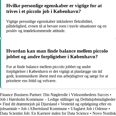
Hvilke personlige egenskaber er vigtige for at
trives i et piccolo job i København?
Vigtige personlige egenskaber inkluderer fleksibilitet,
pålidelighed, evnen til at bevare roen i travle situationer og en
positiv og imødekommende attitude.
Hvordan kan man finde balance mellem piccolo
jobbet og andre forpligtelser i København?
For at finde balance mellem piccolo jobbet og andre
forpligtelser i København er det vigtigt at planlægge sin tid
godt, kommunikere åbent med ens arbejdsgiver og sørge for at
prioritere ens fritid og velvære.
Finance Business Partner: Din Nøglerolle i Virksomhedens Succes
•
Job i Hørsholm Kommune – Ledige stillinger og Deltidsjobmuligheder
•
Find dit drømmejob på Djursland
•
Ventetid og opfølgning efter en
jobsamtale
•
Job i Albertslund Kommune
•
Ufaglært Job i Odense
•
Data Scientist Job: En Karriere inden for Data Science
•
Novo Nordisk