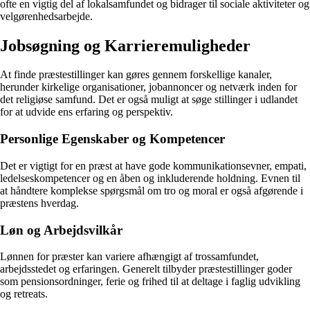
ofte en vigtig del af lokalsamfundet og bidrager til sociale aktiviteter og
velgørenhedsarbejde.
Jobsøgning og Karrieremuligheder
At finde præstestillinger kan gøres gennem forskellige kanaler,
herunder kirkelige organisationer, jobannoncer og netværk inden for
det religiøse samfund. Det er også muligt at søge stillinger i udlandet
for at udvide ens erfaring og perspektiv.
Personlige Egenskaber og Kompetencer
Det er vigtigt for en præst at have gode kommunikationsevner, empati,
ledelseskompetencer og en åben og inkluderende holdning. Evnen til
at håndtere komplekse spørgsmål om tro og moral er også afgørende i
præstens hverdag.
Løn og Arbejdsvilkår
Lønnen for præster kan variere afhængigt af trossamfundet,
arbejdsstedet og erfaringen. Generelt tilbyder præstestillinger goder
som pensionsordninger, ferie og frihed til at deltage i faglig udvikling
og retreats.