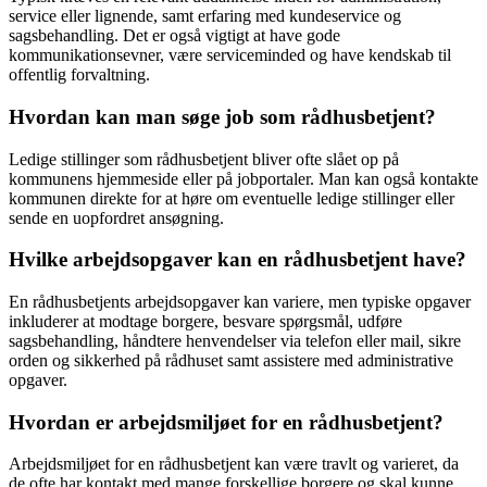
service eller lignende, samt erfaring med kundeservice og
sagsbehandling. Det er også vigtigt at have gode
kommunikationsevner, være serviceminded og have kendskab til
offentlig forvaltning.
Hvordan kan man søge job som rådhusbetjent?
Ledige stillinger som rådhusbetjent bliver ofte slået op på
kommunens hjemmeside eller på jobportaler. Man kan også kontakte
kommunen direkte for at høre om eventuelle ledige stillinger eller
sende en uopfordret ansøgning.
Hvilke arbejdsopgaver kan en rådhusbetjent have?
En rådhusbetjents arbejdsopgaver kan variere, men typiske opgaver
inkluderer at modtage borgere, besvare spørgsmål, udføre
sagsbehandling, håndtere henvendelser via telefon eller mail, sikre
orden og sikkerhed på rådhuset samt assistere med administrative
opgaver.
Hvordan er arbejdsmiljøet for en rådhusbetjent?
Arbejdsmiljøet for en rådhusbetjent kan være travlt og varieret, da
de ofte har kontakt med mange forskellige borgere og skal kunne