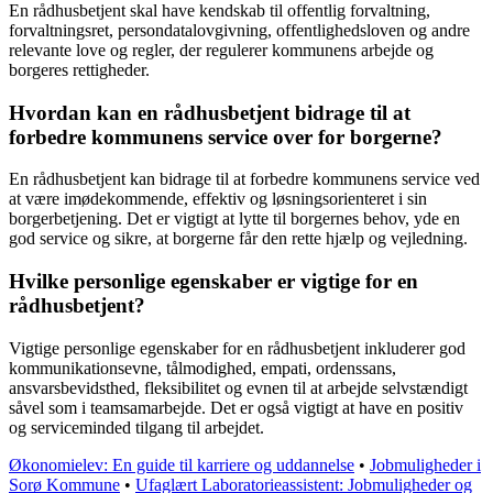
En rådhusbetjent skal have kendskab til offentlig forvaltning,
forvaltningsret, persondatalovgivning, offentlighedsloven og andre
relevante love og regler, der regulerer kommunens arbejde og
borgeres rettigheder.
Hvordan kan en rådhusbetjent bidrage til at
forbedre kommunens service over for borgerne?
En rådhusbetjent kan bidrage til at forbedre kommunens service ved
at være imødekommende, effektiv og løsningsorienteret i sin
borgerbetjening. Det er vigtigt at lytte til borgernes behov, yde en
god service og sikre, at borgerne får den rette hjælp og vejledning.
Hvilke personlige egenskaber er vigtige for en
rådhusbetjent?
Vigtige personlige egenskaber for en rådhusbetjent inkluderer god
kommunikationsevne, tålmodighed, empati, ordenssans,
ansvarsbevidsthed, fleksibilitet og evnen til at arbejde selvstændigt
såvel som i teamsamarbejde. Det er også vigtigt at have en positiv
og serviceminded tilgang til arbejdet.
Økonomielev: En guide til karriere og uddannelse
•
Jobmuligheder i
Sorø Kommune
•
Ufaglært Laboratorieassistent: Jobmuligheder og