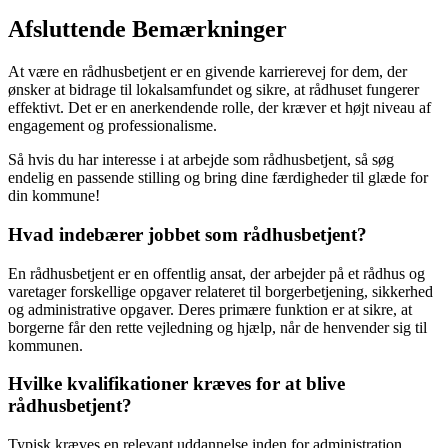
Afsluttende Bemærkninger
At være en rådhusbetjent er en givende karrierevej for dem, der
ønsker at bidrage til lokalsamfundet og sikre, at rådhuset fungerer
effektivt. Det er en anerkendende rolle, der kræver et højt niveau af
engagement og professionalisme.
Så hvis du har interesse i at arbejde som rådhusbetjent, så søg
endelig en passende stilling og bring dine færdigheder til glæde for
din kommune!
Hvad indebærer jobbet som rådhusbetjent?
En rådhusbetjent er en offentlig ansat, der arbejder på et rådhus og
varetager forskellige opgaver relateret til borgerbetjening, sikkerhed
og administrative opgaver. Deres primære funktion er at sikre, at
borgerne får den rette vejledning og hjælp, når de henvender sig til
kommunen.
Hvilke kvalifikationer kræves for at blive
rådhusbetjent?
Typisk kræves en relevant uddannelse inden for administration,