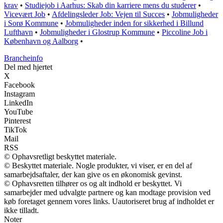
krav
•
Studiejob i Aarhus: Skab din karriere mens du studerer
•
Vicevært Job
•
Afdelingsleder Job: Vejen til Succes
•
Jobmuligheder
i Sorø Kommune
•
Jobmuligheder inden for sikkerhed i Billund
Lufthavn
•
Jobmuligheder i Glostrup Kommune
•
Piccoline Job i
København og Aalborg
•
Brancheinfo
Del med hjertet
X
Facebook
Instagram
LinkedIn
YouTube
Pinterest
TikTok
Mail
RSS
© Ophavsretligt beskyttet materiale.
© Beskyttet materiale. Nogle produkter, vi viser, er en del af
samarbejdsaftaler, der kan give os en økonomisk gevinst.
© Ophavsretten tilhører os og alt indhold er beskyttet. Vi
samarbejder med udvalgte partnere og kan modtage provision ved
køb foretaget gennem vores links. Uautoriseret brug af indholdet er
ikke tilladt.
Noter