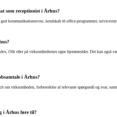
sat som receptionist i Århus?
rer god kommunikationsevne, kendskab til office-programmer, serviceorien
rhus?
ndex, Ofir eller på virksomhedernes egne hjemmesider. Det kan også væ
jobsamtale i Århus?
earch om virksomheden, forberedelse af relevante spørgsmål og svar, sa
 i Århus føre til?