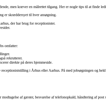
nde, men kræver en målrettet tilgang. Her er nogle tips til at finde ledi
ng er skræddersyet til hver ansøgning.
.
hus, der har brug for receptionister.
esider.
obs omfatter:
linger.
gså rekrutterer.
cerer direkte på deres hjemmeside.
ste receptioniststilling i Århus eller Aarhus. På med jobsøgningen og hel
or modtagelse af gæster, besvarelse af telefonopkald, håndtering af post