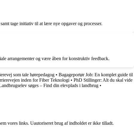
mt tage initiativ til at lære nye opgaver og processer.
ociale arrangementer og være åben for konstruktiv feedback.
ierevej som tale hørepedagog
•
Bagageportør Job: En komplet guide til
rrierevejen inden for Fiber Teknologi
•
PhD Stillinger: Alt du skal vide
Landbrugselev søges – Find din elevplads i landbrug
•
 vores links. Uautoriseret brug af indholdet er ikke tilladt.