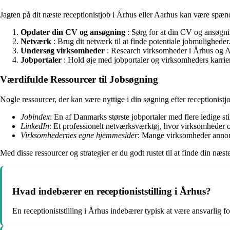
Jagten på dit næste receptionistjob i Århus eller Aarhus kan være spænde
Opdater din CV og ansøgning
: Sørg for at din CV og ansøgni
Netværk
: Brug dit netværk til at finde potentiale jobmuligheder
Undersøg virksomheder
: Research virksomheder i Århus og Aar
Jobportaler
: Hold øje med jobportaler og virksomheders karrier
Værdifulde Ressourcer til Jobsøgning
Nogle ressourcer, der kan være nyttige i din søgning efter receptionistj
Jobindex
: En af Danmarks største jobportaler med flere ledige stil
LinkedIn
: Et professionelt netværksværktøj, hvor virksomheder o
Virksomhedernes egne hjemmesider
: Mange virksomheder annon
Med disse ressourcer og strategier er du godt rustet til at finde din næ
Hvad indebærer en receptioniststilling i Århus?
En receptioniststilling i Århus indebærer typisk at være ansvarlig f