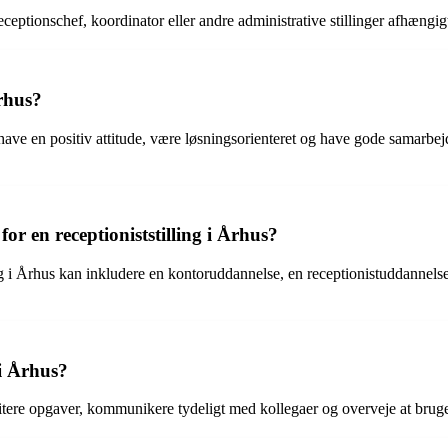
receptionschef, koordinator eller andre administrative stillinger afhængi
rhus?
, have en positiv attitude, være løsningsorienteret og have gode samarbe
r en receptioniststilling i Århus?
 i Århus kan inkludere en kontoruddannelse, en receptionistuddannelse
i Århus?
ioritere opgaver, kommunikere tydeligt med kollegaer og overveje at brug