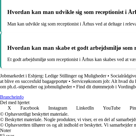
Hvordan kan man udvikle sig som receptionist i Å
Man kan udvikle sig som receptionist i Århus ved at deltage i relev
Hvordan kan man skabe et godt arbejdsmiljø som re
Et godt arbejdsmiljø som receptionist i Århus kan skabes ved at vær
Jobmarkedet i Esbjerg: Ledige Stillinger og Muligheder
•
Socialrådgive
at blive en succesfuld bagageportør
•
Serviceøkonom job: Alt hvad du 
om ph.d.-stipendier og jobmuligheder
•
Find dit drømmejob i Vordin
Brancheinfo
Del med hjertet
X
Facebook
Instagram
LinkedIn
YouTube
Pin
© Ophavsretligt beskyttet materiale.
© Beskyttet materiale. Nogle produkter, vi viser, er en del af samarbejd
© Ophavsretten tilhører os og alt indhold er beskyttet. Vi samarbejder 
Noter
Få svar