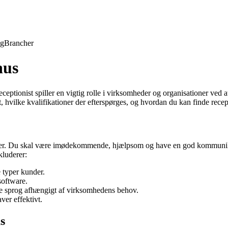
ng
Brancher
hus
eptionist spiller en vigtig rolle i virksomheder og organisationer ved a
t, hvilke kvalifikationer der efterspørges, og hvordan du kan finde rece
er. Du skal være imødekommende, hjælpsom og have en god kommunikati
kluderer:
e typer kunder.
software.
re sprog afhængigt af virksomhedens behov.
ver effektivt.
s