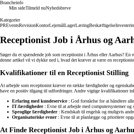
Brancheinfo
Min side
Tilmeld nu
Nyhedsbreve
Kategorier
PR
Events
Revision
Kontor
Lejemål
Lager
Læring
Beskæftigelse
Investeri
Receptionist Job i Århus og Aar
Søger du et spændende job som receptionist i Århus eller Aarhus? En rec
denne artikel vil vi dykke ned i, hvad det kræver at være en receptionis
Kvalifikationer til en Receptionist Stilling
At arbejde som receptionist kræver en række færdigheder og egenskab
have en positiv tilgang til udfordringer. Andre vigtige kvalifikationer in
Erfaring med kundeservice
: God forståelse for at håndtere all
IT-færdigheder
: Evne til at arbejde med computersystemer og 
Sproglige færdigheder
: Kendskab til engelsk og muligvis and
Organisatoriske evner
: Evne til at planlægge og prioritere opga
At Finde Receptionist Job i Århus og Aarhu