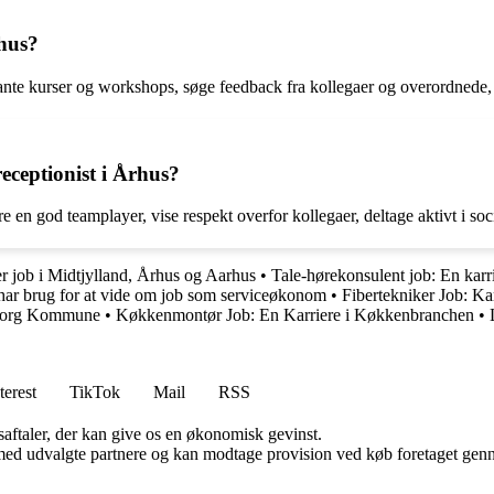
rhus?
ante kurser og workshops, søge feedback fra kollegaer og overordnede, sa
ceptionist i Århus?
e en god teamplayer, vise respekt overfor kollegaer, deltage aktivt i s
r job i Midtjylland, Århus og Aarhus
•
Tale-hørekonsulent job: En karr
har brug for at vide om job som serviceøkonom
•
Fibertekniker Job: Ka
gborg Kommune
•
Køkkenmontør Job: En Karriere i Køkkenbranchen
•
terest
TikTok
Mail
RSS
saftaler, der kan give os en økonomisk gevinst.
med udvalgte partnere og kan modtage provision ved køb foretaget gennem