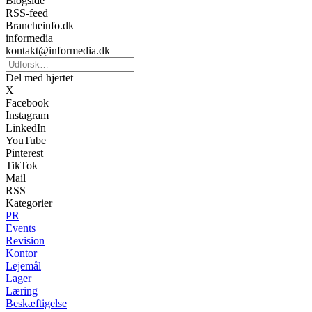
Blogside
RSS-feed
Brancheinfo.dk
informedia
kontakt@informedia.dk
Del med hjertet
X
Facebook
Instagram
LinkedIn
YouTube
Pinterest
TikTok
Mail
RSS
Kategorier
PR
Events
Revision
Kontor
Lejemål
Lager
Læring
Beskæftigelse