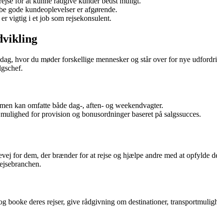
 rejse for at kunne rådgive kunder bedst muligt.
e gode kundeoplevelser er afgørende.
er vigtig i et job som rejsekonsulent.
dvikling
dag, hvor du møder forskellige mennesker og står over for nye udfordri
lgschef.
 men kan omfatte både dag-, aften- og weekendvagter.
 mulighed for provision og bonusordninger baseret på salgssucces.
j for dem, der brænder for at rejse og hjælpe andre med at opfylde der
rejsebranchen.
og booke deres rejser, give rådgivning om destinationer, transportmulig