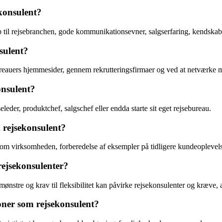
ekonsulent?
b til rejsebranchen, gode kommunikationsevner, salgserfaring, kendskab 
sulent?
bureauers hjemmesider, gennem rekrutteringsfirmaer og ved at netværke m
onsulent?
leder, produktchef, salgschef eller endda starte sit eget rejsebureau.
 rejsekonsulent?
h om virksomheden, forberedelse af eksempler på tidligere kundeopleve
rejsekonsulenter?
nstre og krav til fleksibilitet kan påvirke rejsekonsulenter og kræve, a
oner som rejsekonsulent?