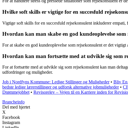
For at håndtere stress og pressede situationer som rejsekonsulent er d
Hvilke soft skills er vigtige for en succesfuld rejsekons
Vigtige soft skills for en succesfuld rejsekonsulent inkluderer empati, 
Hvordan kan man skabe en god kundeoplevelse som r
For at skabe en god kundeoplevelse som rejsekonsulent er det vigtigt 
Hvordan kan man fortsætte med at udvikle sig som r
For at fortsætte med at udvikle sig som rejsekonsulent kan man delta
udfordringer og muligheder.
Job i Nordfyns Kommune: Ledige Stillinger og Muligheder
•
Bliv En
bedste ledige lærerstillinger og udforsk alternative jobmuligheder
•
CF
Drømmejobbet
•
Revisorelev – Vejen til en Karriere inden for Revisi
Brancheinfo
Del med hjertet
X
Facebook
Instagram
LinkedIn