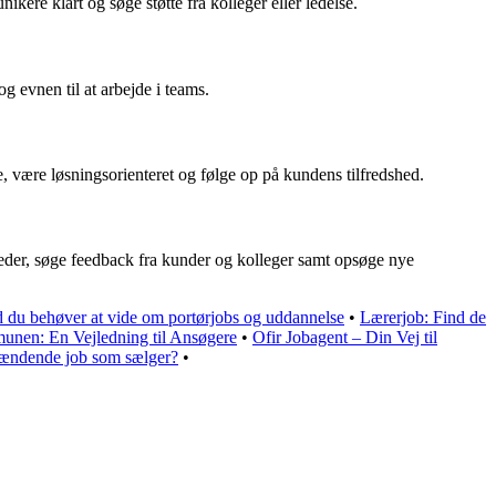
kere klart og søge støtte fra kolleger eller ledelse.
og evnen til at arbejde i teams.
, være løsningsorienteret og følge op på kundens tilfredshed.
heder, søge feedback fra kunder og kolleger samt opsøge nye
d du behøver at vide om portørjobs og uddannelse
•
Lærerjob: Find de
unen: En Vejledning til Ansøgere
•
Ofir Jobagent – Din Vej til
ændende job som sælger?
•