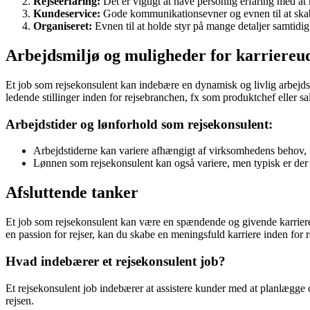
Rejseerfaring:
Det er vigtigt at have personlig erfaring med at
Kundeservice:
Gode kommunikationsevner og evnen til at skab
Organiseret:
Evnen til at holde styr på mange detaljer samtidig 
Arbejdsmiljø og muligheder for karriereu
Et job som rejsekonsulent kan indebære en dynamisk og livlig arbejds
ledende stillinger inden for rejsebranchen, fx som produktchef eller sa
Arbejdstider og lønforhold som rejsekonsulent:
Arbejdstiderne kan variere afhængigt af virksomhedens behov,
Lønnen som rejsekonsulent kan også variere, men typisk er der
Afsluttende tanker
Et job som rejsekonsulent kan være en spændende og givende karriereve
en passion for rejser, kan du skabe en meningsfuld karriere inden for 
Hvad indebærer et rejsekonsulent job?
Et rejsekonsulent job indebærer at assistere kunder med at planlægge 
rejsen.