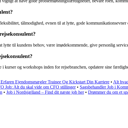
et vigtigt at have gode problemløsningsfærdigheder, bevare roen, kommuni
ulent?
fleksibilitet, tålmodighed, evnen til at lytte, gode kommunikationsevner 
ejsekonsulent?
at lytte til kundens behov, være imødekommende, give personlig service
ejsekonsulent?
ge i kurser og workshops inden for rejsebranchen, opdatere sine færdig
 Erfaren Ejendomsmægler Trainee Og Kickstart Din Karriere
•
Alt hva
O Job: Alt du skal vide om CFO stillinger
•
Sagsbehandler Job i Komm
on
•
Job i Nordsjælland – Find dit næste job her
•
Drømmer du om et sp