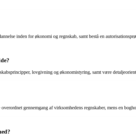
ddannelse inden for økonomi og regnskab, samt bestå en autorisationsp
dde?
egnskabsprincipper, lovgivning og økonomistyring, samt være detaljeori
ere overordnet gennemgang af virksomhedens regnskaber, mens en boghol
 med?