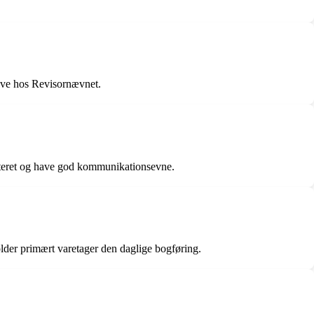
røve hos Revisornævnet.
enteret og have god kommunikationsevne.
der primært varetager den daglige bogføring.