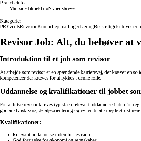
Brancheinfo
Min side
Tilmeld nu
Nyhedsbreve
Kategorier
PR
Events
Revision
Kontor
Lejemål
Lager
Læring
Beskæftigelse
Investeri
Revisor Job: Alt, du behøver at 
Introduktion til et job som revisor
At arbejde som revisor er en spændende karrierevej, der kræver en soli
kompetencer der kræves for at lykkes i denne rolle.
Uddannelse og kvalifikationer til jobbet so
For at blive revisor kræves typisk en relevant uddannelse inden for regn
god analytisk sans, detaljeorientering og evnen til at arbejde strukturere
Kvalifikationer:
Relevant uddannelse inden for revision
God forståelse for økonomi og regnskaber