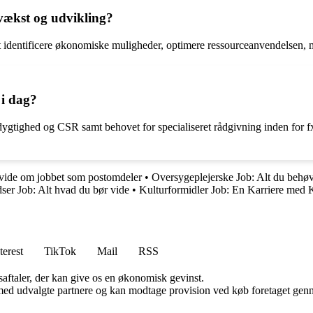
vækst og udvikling?
t identificere økonomiske muligheder, optimere ressourceanvendelsen, m
 i dag?
edygtighed og CSR samt behovet for specialiseret rådgivning inden for f
 vide om jobbet som postomdeler
•
Oversygeplejerske Job: Alt du behøv
er Job: Alt hvad du bør vide
•
Kulturformidler Job: En Karriere med 
terest
TikTok
Mail
RSS
saftaler, der kan give os en økonomisk gevinst.
med udvalgte partnere og kan modtage provision ved køb foretaget gennem