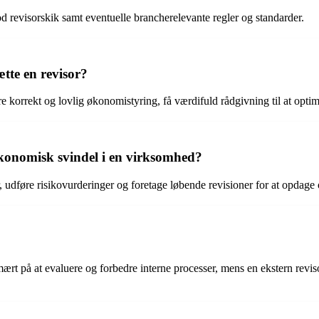
 revisorskik samt eventuelle brancherelevante regler og standarder.
tte en revisor?
re korrekt og lovlig økonomistyring, få værdifuld rådgivning til at opt
konomisk svindel i en virksomhed?
, udføre risikovurderinger og foretage løbende revisioner for at opdag
mært på at evaluere og forbedre interne processer, mens en ekstern rev