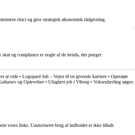
inimere risici og give strategisk økonomisk rådgivning.
x skat og compliance er nogle af de trends, der præger
er at vide
•
Logopæd Job – Vejen til en givende karriere
•
Operatør
Kulturarv og Oplevelser
•
Ufaglært job i Viborg
•
Voksenlærling søges:
 vores links. Uautoriseret brug af indholdet er ikke tilladt.