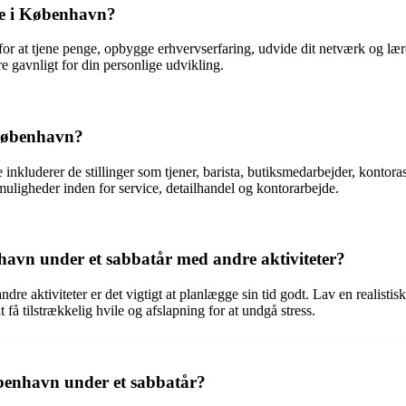
jde i København?
for at tjene penge, opbygge erhvervserfaring, udvide dit netværk og l
 gavnligt for din personlige udvikling.
 København?
nkluderer de stillinger som tjener, barista, butiksmedarbejder, kontora
muligheder inden for service, detailhandel og kontorarbejde.
havn under et sabbatår med andre aktiviteter?
 aktiviteter er det vigtigt at planlægge sin tid godt. Lav en realistisk ti
t få tilstrækkelig hvile og afslapning for at undgå stress.
øbenhavn under et sabbatår?