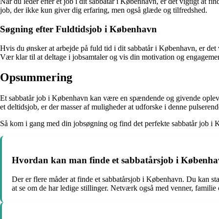
Når du leder efter et job i dit sabbatår i København, er det vigtigt at 
job, der ikke kun giver dig erfaring, men også glæde og tilfredshed.
Søgning efter Fuldtidsjob i København
Hvis du ønsker at arbejde på fuld tid i dit sabbatår i København, er de
Vær klar til at deltage i jobsamtaler og vis din motivation og engageme
Opsummering
Et sabbatår job i København kan være en spændende og givende oplevelse
et deltidsjob, er der masser af muligheder at udforske i denne pulserend
Så kom i gang med din jobsøgning og find det perfekte sabbatår job i
Hvordan kan man finde et sabbatårsjob i Københ
Der er flere måder at finde et sabbatårsjob i København. Du kan s
at se om de har ledige stillinger. Netværk også med venner, familie