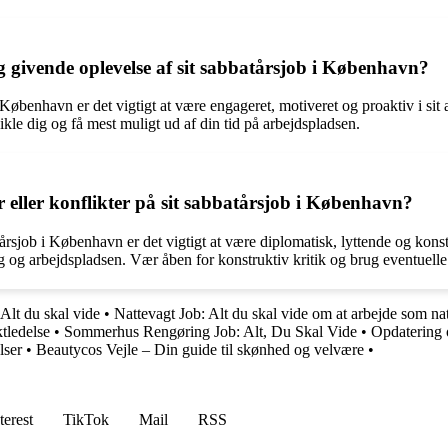
g givende oplevelse af sit sabbatårsjob i København?
i København er det vigtigt at være engageret, motiveret og proaktiv i sit
kle dig og få mest muligt ud af din tid på arbejdspladsen.
eller konflikter på sit sabbatårsjob i København?
tårsjob i København er det vigtigt at være diplomatisk, lyttende og kons
ig og arbejdspladsen. Vær åben for konstruktiv kritik og brug eventuell
lt du skal vide
•
Nattevagt Job: Alt du skal vide om at arbejde som na
ktledelse
•
Sommerhus Rengøring Job: Alt, Du Skal Vide
•
Opdatering
lser
•
Beautycos Vejle – Din guide til skønhed og velvære
•
terest
TikTok
Mail
RSS