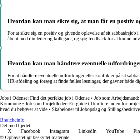
Hvordan kan man sikre sig, at man får en positiv o
For at sikre sig en positiv og givende oplevelse af sit sabbatårsjob 
åbent med din leder og kollegaer, og søg feedback for at kunne udvi
Hvordan kan man håndtere eventuelle udfordringer 
For at håndtere eventuelle udfordringer eller konflikter på sit sabba
HR-afdeling og forsøg at finde fælles løsninger, der gavner både d
Jobs i Odense: Find det perfekte job i Odense
•
Job som Arbejdsmand: A
Kommune
•
Job som Projektleder: En guide til karriere inden for proje
hvad du behøver at vide
•
Skabeloner til Jobopslag og Stillingsbeskrive
Brancheinfo
Del med hjertet
X
Facebook
Instagram
LinkedIn
YouTube
Pin
© Ophavsretligt beskyttet materiale.