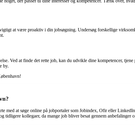
finde noget, der passer til dine interesser og kompetencer. Tænk over, hv
t vigtigt at være proaktiv i din jobsøgning. Undersøg forskellige virkso
nt.
. Ved at finde det rette job, kan du udvikle dine kompetencer, tjene pe
e by.
 København!
avn?
tarte med at søge online på jobportaler som Jobindex, Ofir eller Linke
 og tidligere kollegaer, da mange job bliver besat gennem anbefalinger o