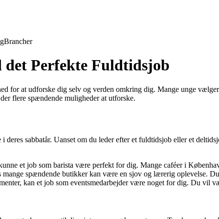
ng
Brancher
 det Perfekte Fuldtidsjob
hed for at udforske dig selv og verden omkring dig. Mange unge vælger d
r der flere spændende muligheder at utforske.
eres sabbatår. Uanset om du leder efter et fuldtidsjob eller et deltids
kunne et job som barista være perfekt for dig. Mange caféer i København 
 mange spændende butikker kan være en sjov og lærerig oplevelse. Du 
ementer, kan et job som eventsmedarbejder være noget for dig. Du vil 