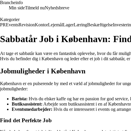
Brancheinfo
Min side
Tilmeld nu
Nyhedsbreve
Kategorier
PR
Events
Revision
Kontor
Lejemål
Lager
Læring
Beskæftigelse
Investeri
Sabbatår Job i København: Find
At tage et sabbatår kan være en fantastisk oplevelse, hvor du får mulig
Hvis du befinder dig i København og leder efter et job i dit sabbatår, e
Jobmuligheder i København
København er en pulserende by med et væld af jobmuligheder for unge i d
jobmuligheder:
Barista:
Hvis du elsker kaffe og har en passion for god service, 
Butiksassistent:
Arbejde som butiksassistent i en af Københavns
Eventsmedarbejder:
Hvis du er interesseret i events og arrang
Find det Perfekte Job