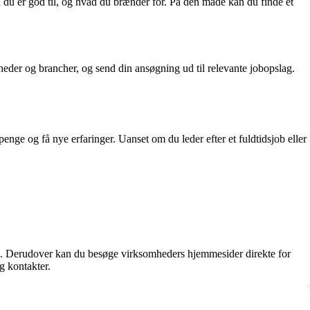
ad du er god til, og hvad du brænder for. På den måde kan du finde et
mheder og brancher, og send din ansøgning ud til relevante jobopslag.
nge og få nye erfaringer. Uanset om du leder efter et fuldtidsjob eller
dIn. Derudover kan du besøge virksomheders hjemmesider direkte for
g kontakter.