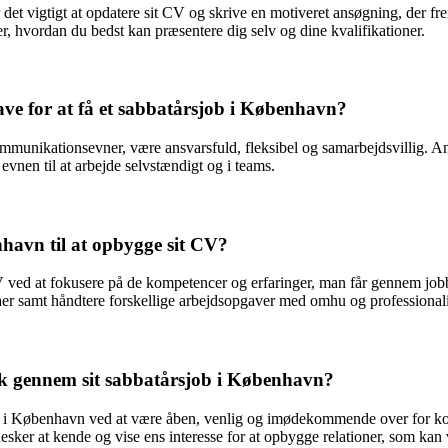
er det vigtigt at opdatere sit CV og skrive en motiveret ansøgning, der 
, hvordan du bedst kan præsentere dig selv og dine kvalifikationer.
have for at få et sabbatårsjob i København?
mmunikationsevner, være ansvarsfuld, fleksibel og samarbejdsvillig. And
evnen til at arbejde selvstændigt og i teams.
havn til at opbygge sit CV?
V ved at fokusere på de kompetencer og erfaringer, man får gennem job
aer samt håndtere forskellige arbejdsopgaver med omhu og professional
k gennem sit sabbatårsjob i København?
 i København ved at være åben, venlig og imødekommende over for kolle
ker at kende og vise ens interesse for at opbygge relationer, som kan 