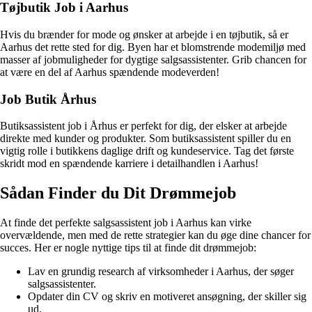
Tøjbutik Job i Aarhus
Hvis du brænder for mode og ønsker at arbejde i en tøjbutik, så er
Aarhus det rette sted for dig. Byen har et blomstrende modemiljø med
masser af jobmuligheder for dygtige salgsassistenter. Grib chancen for
at være en del af Aarhus spændende modeverden!
Job Butik Århus
Butiksassistent job i Århus er perfekt for dig, der elsker at arbejde
direkte med kunder og produkter. Som butiksassistent spiller du en
vigtig rolle i butikkens daglige drift og kundeservice. Tag det første
skridt mod en spændende karriere i detailhandlen i Aarhus!
Sådan Finder du Dit Drømmejob
At finde det perfekte salgsassistent job i Aarhus kan virke
overvældende, men med de rette strategier kan du øge dine chancer for
succes. Her er nogle nyttige tips til at finde dit drømmejob:
Lav en grundig research af virksomheder i Aarhus, der søger
salgsassistenter.
Opdater din CV og skriv en motiveret ansøgning, der skiller sig
ud.