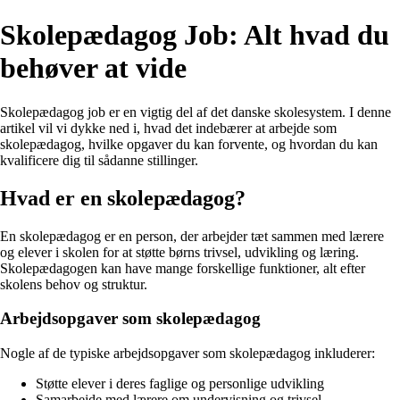
Skolepædagog Job: Alt hvad du
behøver at vide
Skolepædagog job er en vigtig del af det danske skolesystem. I denne
artikel vil vi dykke ned i, hvad det indebærer at arbejde som
skolepædagog, hvilke opgaver du kan forvente, og hvordan du kan
kvalificere dig til sådanne stillinger.
Hvad er en skolepædagog?
En skolepædagog er en person, der arbejder tæt sammen med lærere
og elever i skolen for at støtte børns trivsel, udvikling og læring.
Skolepædagogen kan have mange forskellige funktioner, alt efter
skolens behov og struktur.
Arbejdsopgaver som skolepædagog
Nogle af de typiske arbejdsopgaver som skolepædagog inkluderer:
Støtte elever i deres faglige og personlige udvikling
Samarbejde med lærere om undervisning og trivsel