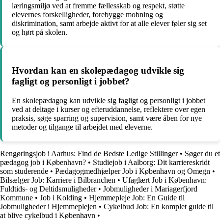
læringsmiljø ved at fremme fællesskab og respekt, støtte
elevernes forskelligheder, forebygge mobning og
diskrimination, samt arbejde aktivt for at alle elever føler sig set
og hørt på skolen.
Hvordan kan en skolepædagog udvikle sig
fagligt og personligt i jobbet?
En skolepædagog kan udvikle sig fagligt og personligt i jobbet
ved at deltage i kurser og efteruddannelse, reflektere over egen
praksis, søge sparring og supervision, samt være åben for nye
metoder og tilgange til arbejdet med eleverne.
Rengøringsjob i Aarhus: Find de Bedste Ledige Stillinger
•
Søger du et
pædagog job i København?
•
Studiejob i Aalborg: Dit karriereskridt
som studerende
•
Pædagogmedhjælper Job i København og Omegn
•
Bilsælger Job: Karriere i Bilbranchen
•
Ufaglært Job i København:
Fuldtids- og Deltidsmuligheder
•
Jobmuligheder i Mariagerfjord
Kommune
•
Job i Kolding
•
Hjemmepleje Job: En Guide til
Jobmuligheder i Hjemmeplejen
•
Cykelbud Job: En komplet guide til
at blive cykelbud i København
•