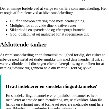
Der er mange fordele ved at vælge en karriere som smedelærling. Her
er nogle af fordelene ved at blive smedelærling:
Du får hands-on erfaring med metalbearbejdning
Mulighed for at udvikle dine kreative evner
Sikkerhed i en spændende og efterspurgt branche
God jobstabilitet og mulighed for at specialisere dig
Afsluttende tanker
At være smedelærling er en fantastisk mulighed for dig, der elsker at
arbejde med metal og skabe smukke ting med dine hænder. Husk at
være vedholdende i din søgen efter en læreplads, og vær åben for at
lære og udvikle dig gennem hele din læretid. Held og lykke!
Hvad indebærer en smedelærlinguddannelse?
En smedelærlinguddannelse er en praktisk uddannelse, hvor
man lærer at arbejde med metaller og svejse teknikker. Man får
hands-on erfaring med at forme og reparere metaldele samt lære
om sikkerhed og værktøjer i smedeværkstedet.