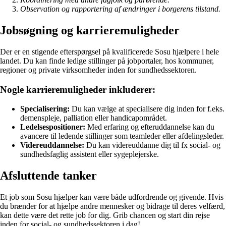
Observation og rapportering af ændringer i borgerens tilstand.
Jobsøgning og karrieremuligheder
Der er en stigende efterspørgsel på kvalificerede Sosu hjælpere i hele
landet. Du kan finde ledige stillinger på jobportaler, hos kommuner,
regioner og private virksomheder inden for sundhedssektoren.
Nogle karrieremuligheder inkluderer:
Specialisering:
Du kan vælge at specialisere dig inden for f.eks.
demenspleje, palliation eller handicapområdet.
Ledelsespositioner:
Med erfaring og efteruddannelse kan du
avancere til ledende stillinger som teamleder eller afdelingsleder.
Videreuddannelse:
Du kan videreuddanne dig til fx social- og
sundhedsfaglig assistent eller sygeplejerske.
Afsluttende tanker
Et job som Sosu hjælper kan være både udfordrende og givende. Hvis
du brænder for at hjælpe andre mennesker og bidrage til deres velfærd,
kan dette være det rette job for dig. Grib chancen og start din rejse
inden for social- og sundhedssektoren i dag!