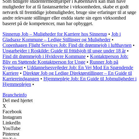
Som tidligere studentermedhjælper i København kan man have
muligheder for at få fastansættelse i virksomheden, skabe et godt
netværk til fremtidige jobmuligheder, bruge sine erfaringer til at søge
andre relevante stillinger eller endda starte sin egen virksomhed
baseret på de kompetencer, man har opbygget.
Sinnerup Job – Muligheder for Karriere hos Sinnerup
•
Job i
Gladsaxe Kommune – Ledige Stillinger og Muligheder
•
Copenhagen Flight Services Job: Find dit drømmejob i lufthavnen
•
Ungarbejder i Roskilde: Guide til fritidsjob til unge under 18 år
•
Find dit drømmejob i Hvidovre Kommune
•
Kontaktperson Job:
Bliv en Støttende Kontaktperson for Unge
•
Runner Job på
Sygehuset
•
Uddannelsesvejleder Job: En Vej Mod En Spændende
Karriere
•
Direktør Job og Ledige Direktørstillinger – En Guide til
Karriereindgangen
•
Hjemmepleje Job: En Guide til Jobmuligheder i
Hjemmeplejen
•
Brancheinfo
Del med hjertet
X
Facebook
Instagram
LinkedIn
YouTube
Pinterest