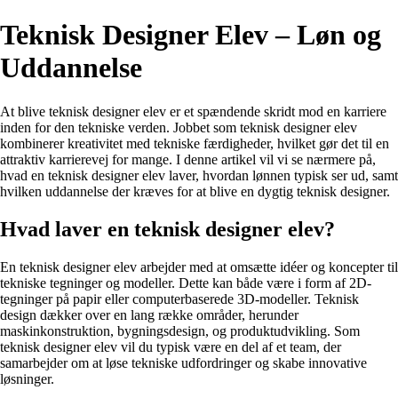
Teknisk Designer Elev – Løn og
Uddannelse
At blive teknisk designer elev er et spændende skridt mod en karriere
inden for den tekniske verden. Jobbet som teknisk designer elev
kombinerer kreativitet med tekniske færdigheder, hvilket gør det til en
attraktiv karrierevej for mange. I denne artikel vil vi se nærmere på,
hvad en teknisk designer elev laver, hvordan lønnen typisk ser ud, samt
hvilken uddannelse der kræves for at blive en dygtig teknisk designer.
Hvad laver en teknisk designer elev?
En teknisk designer elev arbejder med at omsætte idéer og koncepter til
tekniske tegninger og modeller. Dette kan både være i form af 2D-
tegninger på papir eller computerbaserede 3D-modeller. Teknisk
design dækker over en lang række områder, herunder
maskinkonstruktion, bygningsdesign, og produktudvikling. Som
teknisk designer elev vil du typisk være en del af et team, der
samarbejder om at løse tekniske udfordringer og skabe innovative
løsninger.