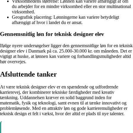
Virksomhedens størrelse: Lønnen kan variere afhængigt af om
du arbejder for en mindre virksomhed eller en stor multinational
virksomhed.
Geografisk placering: Lønningerne kan variere betydeligt
afhængigt af hvor i landet du er ansat.
Gennemsnitlig løn for teknisk designer elev
Ifølge nyere undersøgelser ligger den gennemsnitlige løn for en teknisk
designer elev i Danmark på ca. 25.000-30.000 kr. om måneden. Det er
vigtigt at huske, at lønnen kan variere og forhandlingsmuligheder altid
bør overvejes.
Afsluttende tanker
At være teknisk designer elev er en spændende og udfordrende
karrierevej, der kombinerer tekniske færdigheder med kreativ
tænkning. Uddannelsen kræver en solid baggrund inden for
matematik, fysik og teknologi, samt evnen til at tænke innovativt og
problemløsende. Med en attraktiv løn og gode karrieremuligheder er
teknisk design et felt i vækst, hvor der altid er plads til nye talenter.