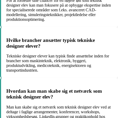
For at forbedre sine chancer for en højere løn som teknisk
designer elev kan man fokusere på at opbygge ekspertise inden
for specialiserede områder som f.eks. avanceret CAD-
modellering, simuleringsteknikker, projektledelse eller
produktionsoptimering.
Hvilke brancher ansætter typisk tekniske
designer elever?
Tekniske designer elever kan typisk finde ansættelse inden for
brancher som maskinteknik, elektronik, byggeri,
produktudvikling, medicoteknik, energisektoren og
transportindustrien.
Hvordan kan man skabe sig et netværk som
teknisk designer elev?
Man kan skabe sig et netværk som teknisk designer elev ved at
deltage i faglige arrangementer, konferencer, workshops,
virksomhedsbesøg, LinkedIn-grupper og praktikophold hos