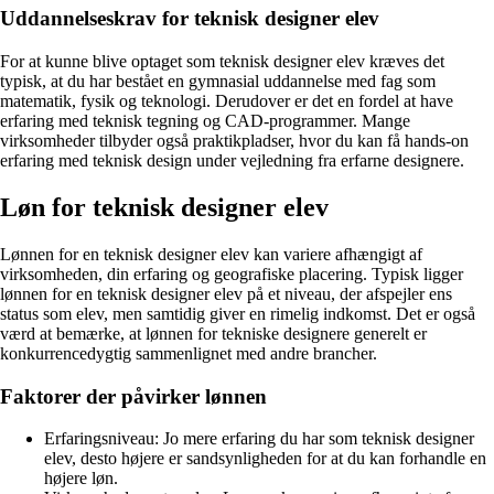
Uddannelseskrav for teknisk designer elev
For at kunne blive optaget som teknisk designer elev kræves det
typisk, at du har bestået en gymnasial uddannelse med fag som
matematik, fysik og teknologi. Derudover er det en fordel at have
erfaring med teknisk tegning og CAD-programmer. Mange
virksomheder tilbyder også praktikpladser, hvor du kan få hands-on
erfaring med teknisk design under vejledning fra erfarne designere.
Løn for teknisk designer elev
Lønnen for en teknisk designer elev kan variere afhængigt af
virksomheden, din erfaring og geografiske placering. Typisk ligger
lønnen for en teknisk designer elev på et niveau, der afspejler ens
status som elev, men samtidig giver en rimelig indkomst. Det er også
værd at bemærke, at lønnen for tekniske designere generelt er
konkurrencedygtig sammenlignet med andre brancher.
Faktorer der påvirker lønnen
Erfaringsniveau: Jo mere erfaring du har som teknisk designer
elev, desto højere er sandsynligheden for at du kan forhandle en
højere løn.