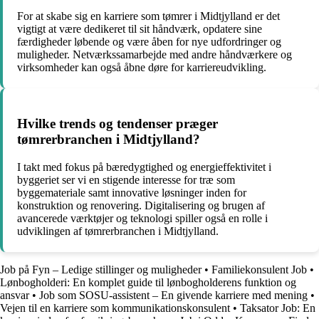
For at skabe sig en karriere som tømrer i Midtjylland er det
vigtigt at være dedikeret til sit håndværk, opdatere sine
færdigheder løbende og være åben for nye udfordringer og
muligheder. Netværkssamarbejde med andre håndværkere og
virksomheder kan også åbne døre for karriereudvikling.
Hvilke trends og tendenser præger
tømrerbranchen i Midtjylland?
I takt med fokus på bæredygtighed og energieffektivitet i
byggeriet ser vi en stigende interesse for træ som
byggemateriale samt innovative løsninger inden for
konstruktion og renovering. Digitalisering og brugen af
avancerede værktøjer og teknologi spiller også en rolle i
udviklingen af tømrerbranchen i Midtjylland.
Job på Fyn – Ledige stillinger og muligheder
•
Familiekonsulent Job
•
Lønbogholderi: En komplet guide til lønbogholderens funktion og
ansvar
•
Job som SOSU-assistent – En givende karriere med mening
•
Vejen til en karriere som kommunikationskonsulent
•
Taksator Job: En