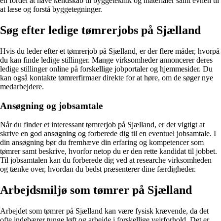
en fordel at have kendskab til byggeteknik og materialer samt evnen til
at læse og forstå byggetegninger.
Søg efter ledige tømrerjobs på Sjælland
Hvis du leder efter et tømrerjob på Sjælland, er der flere måder, hvorpå
du kan finde ledige stillinger. Mange virksomheder annoncerer deres
ledige stillinger online på forskellige jobportaler og hjemmesider. Du
kan også kontakte tømrerfirmaer direkte for at høre, om de søger nye
medarbejdere.
Ansøgning og jobsamtale
Når du finder et interessant tømrerjob på Sjælland, er det vigtigt at
skrive en god ansøgning og forberede dig til en eventuel jobsamtale. I
din ansøgning bør du fremhæve din erfaring og kompetencer som
tømrer samt beskrive, hvorfor netop du er den rette kandidat til jobbet.
Til jobsamtalen kan du forberede dig ved at researche virksomheden
og tænke over, hvordan du bedst præsenterer dine færdigheder.
Arbejdsmiljø som tømrer på Sjælland
Arbejdet som tømrer på Sjælland kan være fysisk krævende, da det
ofte indebærer tunge løft og arbejde i forskellige vejrforhold. Det er