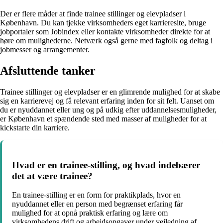
Der er flere måder at finde trainee stillinger og elevpladser i
København. Du kan tjekke virksomheders eget karrieresite, bruge
jobportaler som Jobindex eller kontakte virksomheder direkte for at
høre om mulighederne. Netværk også gerne med fagfolk og deltag i
jobmesser og arrangementer.
Afsluttende tanker
Trainee stillinger og elevpladser er en glimrende mulighed for at skabe
sig en karrierevej og få relevant erfaring inden for sit felt. Uanset om
du er nyuddannet eller ung og på udkig efter uddannelsesmuligheder,
er København et spændende sted med masser af muligheder for at
kickstarte din karriere.
Hvad er en trainee-stilling, og hvad indebærer
det at være trainee?
En trainee-stilling er en form for praktikplads, hvor en
nyuddannet eller en person med begrænset erfaring får
mulighed for at opnå praktisk erfaring og lære om
virksomhedens drift og arbejdsopgaver under vejledning af