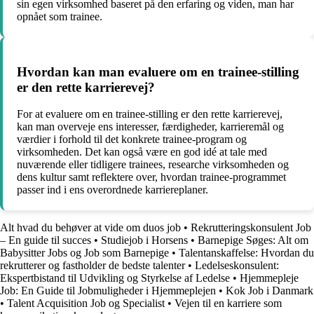
sin egen virksomhed baseret på den erfaring og viden, man har
opnået som trainee.
Hvordan kan man evaluere om en trainee-stilling
er den rette karrierevej?
For at evaluere om en trainee-stilling er den rette karrierevej,
kan man overveje ens interesser, færdigheder, karrieremål og
værdier i forhold til det konkrete trainee-program og
virksomheden. Det kan også være en god idé at tale med
nuværende eller tidligere trainees, researche virksomheden og
dens kultur samt reflektere over, hvordan trainee-programmet
passer ind i ens overordnede karriereplaner.
Alt hvad du behøver at vide om duos job
•
Rekrutteringskonsulent Job
– En guide til succes
•
Studiejob i Horsens
•
Barnepige Søges: Alt om
Babysitter Jobs og Job som Barnepige
•
Talentanskaffelse: Hvordan du
rekrutterer og fastholder de bedste talenter
•
Ledelseskonsulent:
Ekspertbistand til Udvikling og Styrkelse af Ledelse
•
Hjemmepleje
Job: En Guide til Jobmuligheder i Hjemmeplejen
•
Kok Job i Danmark
•
Talent Acquisition Job og Specialist
•
Vejen til en karriere som