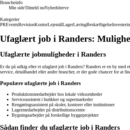
Brancheinfo
Min side
Tilmeld nu
Nyhedsbreve
Kategorier
PR
Events
Revision
Kontor
Lejemål
Lager
Læring
Beskæftigelse
Investeri
Ufaglært job i Randers: Mulighede
Ufaglærte jobmuligheder i Randers
Er du på udkig efter et ufaglært job i Randers? Randers er en by med et
service, detailhandel eller andre brancher, er der gode chancer for at fi
Populære ufaglærte job i Randers
Produktionsmedarbejder hos lokale virksomheder
Serviceassistent i butikker og supermarkeder
Rengøringsassistent på skoler, kontorer eller institutioner
Lagermedarbejder på distributionscentre
Bygningsarbejder på forskellige byggeprojekter
Sådan finder du ufaglærte job i Randers