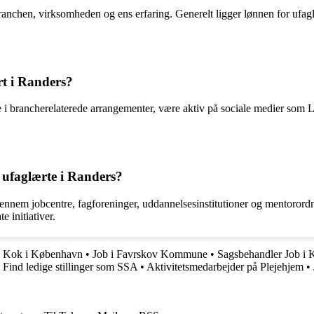
ranchen, virksomheden og ens erfaring. Generelt ligger lønnen for ufagl
t i Randers?
i brancherelaterede arrangementer, være aktiv på sociale medier som L
r ufaglærte i Randers?
gennem jobcentre, fagforeninger, uddannelsesinstitutioner og mentorordn
 initiativer.
 Kok i København
•
Job i Favrskov Kommune
•
Sagsbehandler Job i 
Find ledige stillinger som SSA
•
Aktivitetsmedarbejder på Plejehjem
•