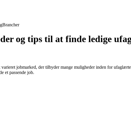
ng
Brancher
r og tips til at finde ledige ufa
 varieret jobmarked, der tilbyder mange muligheder inden for ufaglærte 
nde et passende job.