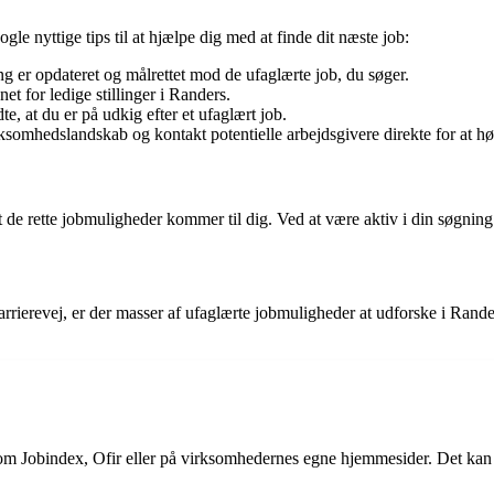
gle nyttige tips til at hjælpe dig med at finde dit næste job:
 er opdateret og målrettet mod de ufaglærte job, du søger.
et for ledige stillinger i Randers.
, at du er på udkig efter et ufaglært job.
omhedslandskab og kontakt potentielle arbejdsgivere direkte for at høre
t de rette jobmuligheder kommer til dig. Ved at være aktiv i din søgning
arrierevej, er der masser af ufaglærte jobmuligheder at udforske i Rand
som Jobindex, Ofir eller på virksomhedernes egne hjemmesider. Det kan