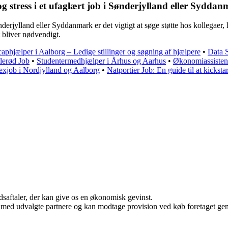
 stress i et ufaglært job i Sønderjylland eller Sydda
derjylland eller Syddanmark er det vigtigt at søge støtte hos kollegaer, le
t bliver nødvendigt.
aphjælper i Aalborg – Ledige stillinger og søgning af hjælpere
•
Data S
llerød Job
•
Studentermedhjælper i Århus og Aarhus
•
Økonomiassistent
exjob i Nordjylland og Aalborg
•
Natportier Job: En guide til at kicksta
jdsaftaler, der kan give os en økonomisk gevinst.
 med udvalgte partnere og kan modtage provision ved køb foretaget genne