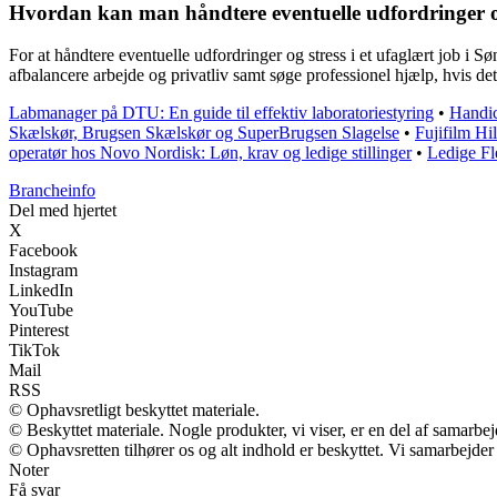
Hvordan kan man håndtere eventuelle udfordringer og
For at håndtere eventuelle udfordringer og stress i et ufaglært job i Søn
afbalancere arbejde og privatliv samt søge professionel hjælp, hvis de
Labmanager på DTU: En guide til effektiv laboratoriestyring
•
Handic
Skælskør, Brugsen Skælskør og SuperBrugsen Slagelse
•
Fujifilm Hi
operatør hos Novo Nordisk: Løn, krav og ledige stillinger
•
Ledige Fl
Brancheinfo
Del med hjertet
X
Facebook
Instagram
LinkedIn
YouTube
Pinterest
TikTok
Mail
RSS
© Ophavsretligt beskyttet materiale.
© Beskyttet materiale. Nogle produkter, vi viser, er en del af samarbe
© Ophavsretten tilhører os og alt indhold er beskyttet. Vi samarbejder
Noter
Få svar