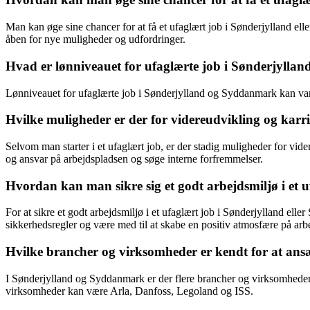
Man kan øge sine chancer for at få et ufaglært job i Sønderjylland ell
åben for nye muligheder og udfordringer.
Hvad er lønniveauet for ufaglærte job i Sønderjyll
Lønniveauet for ufaglærte job i Sønderjylland og Syddanmark kan vari
Hvilke muligheder er der for videreudvikling og kar
Selvom man starter i et ufaglært job, er der stadig muligheder for vid
og ansvar på arbejdspladsen og søge interne forfremmelser.
Hvordan kan man sikre sig et godt arbejdsmiljø i et 
For at sikre et godt arbejdsmiljø i et ufaglært job i Sønderjylland ell
sikkerhedsregler og være med til at skabe en positiv atmosfære på arb
Hvilke brancher og virksomheder er kendt for at an
I Sønderjylland og Syddanmark er der flere brancher og virksomheder,
virksomheder kan være Arla, Danfoss, Legoland og ISS.