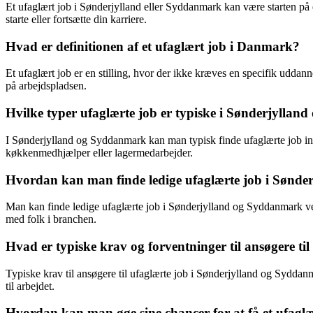
Et ufaglært job i Sønderjylland eller Syddanmark kan være starten på 
starte eller fortsætte din karriere.
Hvad er definitionen af et ufaglært job i Danmark?
Et ufaglært job er en stilling, hvor der ikke kræves en specifik uddann
på arbejdspladsen.
Hvilke typer ufaglærte job er typiske i Sønderjylla
I Sønderjylland og Syddanmark kan man typisk finde ufaglærte job ind
køkkenmedhjælper eller lagermedarbejder.
Hvordan kan man finde ledige ufaglærte job i Sønd
Man kan finde ledige ufaglærte job i Sønderjylland og Syddanmark ved
med folk i branchen.
Hvad er typiske krav og forventninger til ansøgere t
Typiske krav til ansøgere til ufaglærte job i Sønderjylland og Syddanm
til arbejdet.
Hvordan kan man øge sine chancer for at få et ufagl