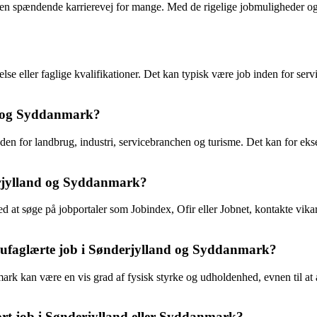
en spændende karrierevej for mange. Med de rigelige jobmuligheder og e
else eller faglige kvalifikationer. Det kan typisk være job inden for ser
nd og Syddanmark?
en for landbrug, industri, servicebranchen og turisme. Det kan for ek
erjylland og Syddanmark?
 at søge på jobportaler som Jobindex, Ofir eller Jobnet, kontakte vik
il ufaglærte job i Sønderjylland og Syddanmark?
ark kan være en vis grad af fysisk styrke og udholdenhed, evnen til at a
ært job i Sønderjylland eller Syddanmark?