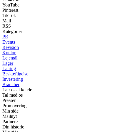
YouTube
Pinterest
TikTok
Mail
RSS
Kategorier
PR
Events
Revision
Kontor
Lejemål
Lager
Læring
Beskæftigelse
Investering
Brancher
Lær os at kende
Tal med os
Pressen
Promovering
Min side
Mailnyt
Partnere
Din historie