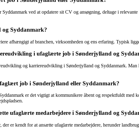
er Syddanmark ved at opdatere sit CV og ansøgning, deltage i relevante 
and og Syddanmark?
ere afhængigt af branchen, virksomheden og ens erfaring. Typisk ligge
riereudvikling i ufaglærte job i Sønderjylland og Syd
ereudvikling og karriereudvikling i Sønderjylland og Syddanmark. Man ka
ufaglært job i Sønderjylland eller Syddanmark?
er Syddanmark er det vigtigt at kommunikere åbent og respektfuldt med ko
ejdspladsen.
sætte ufaglærte medarbejdere i Sønderjylland og Syd
 der er kendt for at ansætte ufaglærte medarbejdere, herunder landbrug