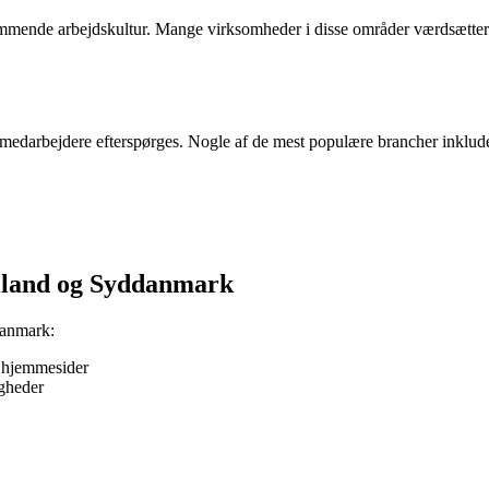
ende arbejdskultur. Mange virksomheder i disse områder værdsætter en
 medarbejdere efterspørges. Nogle af de mest populære brancher inklude
ylland og Syddanmark
danmark:
e hjemmesider
igheder