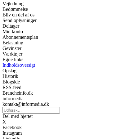
Vejledning
Bedømmelse
Bliv en del af os
Send oplysninger
Deltager
Min konto
Abonnementsplan
Belastning
Gevinster
Værktøjer
Egne links
Indholdsoversigt
Opslag
Historik
Blogside
RSS-feed
Brancheinfo.dk
informedia
kontakt@informedia.dk
Del med hjertet
X
Facebook
Instagram
LinkedIn