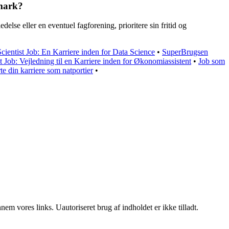
nmark?
delse eller en eventuel fagforening, prioritere sin fritid og
cientist Job: En Karriere inden for Data Science
•
SuperBrugsen
 Job: Vejledning til en Karriere inden for Økonomiassistent
•
Job som
rte din karriere som natportier
•
m vores links. Uautoriseret brug af indholdet er ikke tilladt.