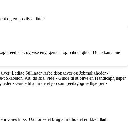
nt og en positiv attitude.
er, søge feedback og vise engagement og pålidelighed. Dette kan åbne
giver: Ledige Stillinger, Arbejdsopgaver og Jobmuligheder
•
kt Skabelon: Alt, du skal vide
•
Guide til at blive en Handicaphjælper
igheder
•
Guide til at finde et job som pædagogmedhjælper
•
 vores links. Uautoriseret brug af indholdet er ikke tilladt.