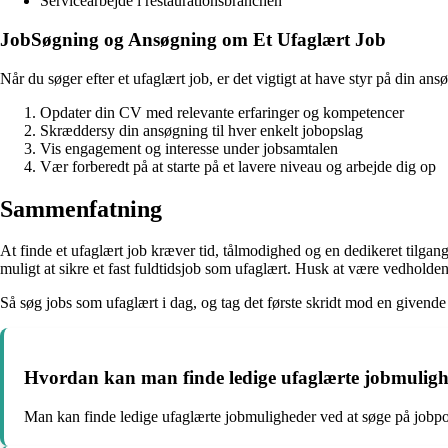
Servicearbejde i restaurationsbranchen
JobSøgning og Ansøgning om Et Ufaglært Job
Når du søger efter et ufaglært job, er det vigtigt at have styr på din ans
Opdater din CV med relevante erfaringer og kompetencer
Skræddersy din ansøgning til hver enkelt jobopslag
Vis engagement og interesse under jobsamtalen
Vær forberedt på at starte på et lavere niveau og arbejde dig op
Sammenfatning
At finde et ufaglært job kræver tid, tålmodighed og en dedikeret tilgan
muligt at sikre et fast fuldtidsjob som ufaglært. Husk at være vedholdend
Så søg jobs som ufaglært i dag, og tag det første skridt mod en givende
Hvordan kan man finde ledige ufaglærte jobmulig
Man kan finde ledige ufaglærte jobmuligheder ved at søge på jobpor