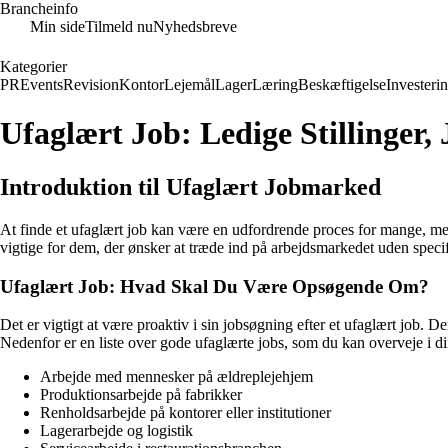
Brancheinfo
Min side
Tilmeld nu
Nyhedsbreve
Kategorier
PR
Events
Revision
Kontor
Lejemål
Lager
Læring
Beskæftigelse
Investeri
Ufaglært Job: Ledige Stillinger
Introduktion til Ufaglært Jobmarked
At finde et ufaglært job kan være en udfordrende proces for mange, men me
vigtige for dem, der ønsker at træde ind på arbejdsmarkedet uden speci
Ufaglært Job: Hvad Skal Du Være Opsøgende Om?
Det er vigtigt at være proaktiv i sin jobsøgning efter et ufaglært job. 
Nedenfor er en liste over gode ufaglærte jobs, som du kan overveje i d
Arbejde med mennesker på ældreplejehjem
Produktionsarbejde på fabrikker
Renholdsarbejde på kontorer eller institutioner
Lagerarbejde og logistik