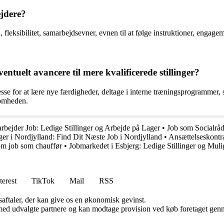
ejdere?
leksibilitet, samarbejdsevner, evnen til at følge instruktioner, engageme
ntuelt avancere til mere kvalificerede stillinger?
nteresse for at lære nye færdigheder, deltage i interne træningsprogramm
ksomheden.
bejder Job: Ledige Stillinger og Arbejde på Lager
•
Job som Socialråd
nger i Nordjylland: Find Dit Næste Job i Nordjylland
•
Ansættelseskontra
om job som chauffør
•
Jobmarkedet i Esbjerg: Ledige Stillinger og Mul
terest
TikTok
Mail
RSS
saftaler, der kan give os en økonomisk gevinst.
med udvalgte partnere og kan modtage provision ved køb foretaget gennem