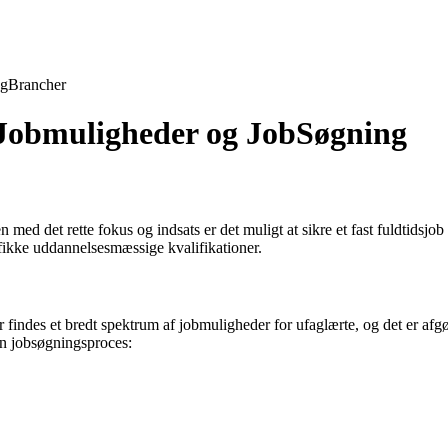
ng
Brancher
, Jobmuligheder og JobSøgning
d det rette fokus og indsats er det muligt at sikre et fast fuldtidsjob so
fikke uddannelsesmæssige kvalifikationer.
Der findes et bredt spektrum af jobmuligheder for ufaglærte, og det er a
in jobsøgningsproces: