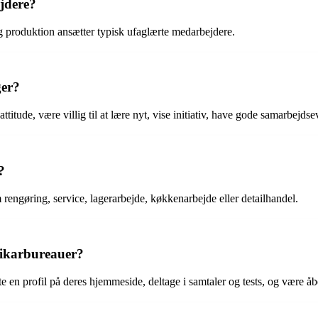
jdere?
og produktion ansætter typisk ufaglærte medarbejdere.
ger?
titude, være villig til at lære nyt, vise initiativ, have gode samarbejds
?
rengøring, service, lagerarbejde, køkkenarbejde eller detailhandel.
ikarbureauer?
n profil på deres hjemmeside, deltage i samtaler og tests, og være åben