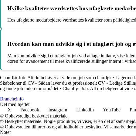
Hvilke kvaliteter værdsættes hos ufaglærte medarb
Hos ufaglærte medarbejdere værdsættes kvaliteter som pålidelighed, f
Hvordan kan man udvikle sig i et ufaglært job og eve
Man kan udvikle sig i et ufaglært job ved at tage initiativ, vise i
døren for avancement til mere kvalificerede stillinger internt i vir
Chauffør Job: Alt du behøver at vide om job som chauffør
•
Lagermedar
Skabeloner til CV– Sådan laver du et professionelt CV
•
Ledige Stilli
og finde job inden for området
•
Chauffør Job: Alt du behøver at vide 
Brancheinfo
Del med hjertet
X
Facebook
Instagram
LinkedIn
YouTube
Pin
© Ophavsretligt beskyttet materiale.
© Beskyttet materiale. Nogle produkter, vi viser, er en del af samarbejd
© Ophavsretten tilhører os og alt indhold er beskyttet. Vi samarbejder 
Noter