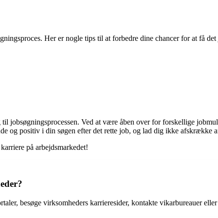
øgningsproces. Her er nogle tips til at forbedre dine chancer for at få det
g til jobsøgningsprocessen. Ved at være åben over for forskellige jobmul
e og positiv i din søgen efter det rette job, og lad dig ikke afskrække a
 karriere på arbejdsmarkedet!
heder?
taler, besøge virksomheders karrieresider, kontakte vikarbureauer elle