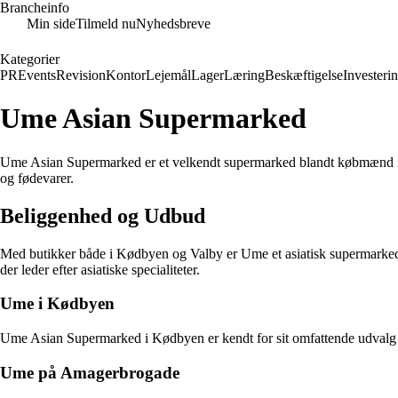
Brancheinfo
Min side
Tilmeld nu
Nyhedsbreve
Kategorier
PR
Events
Revision
Kontor
Lejemål
Lager
Læring
Beskæftigelse
Investeri
Ume Asian Supermarked
Ume Asian Supermarked er et velkendt supermarked blandt købmænd i Kø
og fødevarer.
Beliggenhed og Udbud
Med butikker både i Kødbyen og Valby er Ume et asiatisk supermarked, 
der leder efter asiatiske specialiteter.
Ume i Kødbyen
Ume Asian Supermarked i Kødbyen er kendt for sit omfattende udvalg af
Ume på Amagerbrogade