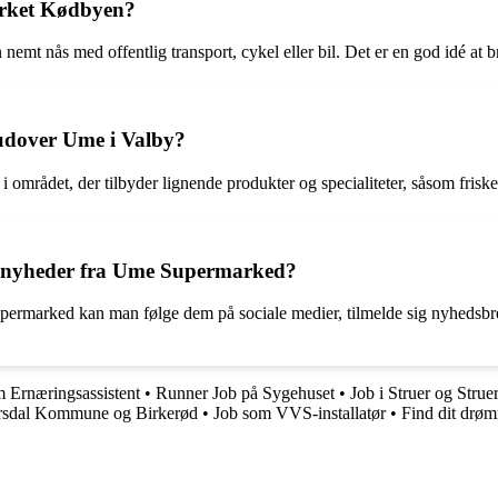
rket Kødbyen?
 nås med offentlig transport, cykel eller bil. Det er en god idé at bru
 udover Ume i Valby?
området, der tilbyder lignende produkter og specialiteter, såsom friske
g nyheder fra Ume Supermarked?
upermarked kan man følge dem på sociale medier, tilmelde sig nyhedsbre
 Ernæringsassistent
•
Runner Job på Sygehuset
•
Job i Struer og Stru
ersdal Kommune og Birkerød
•
Job som VVS-installatør
•
Find dit drø