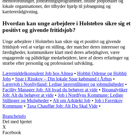
mentorordninger, jobtræningsprogrammer, online jobportaler og
lokale organisationer, der tilbyder hjælp til jobsøgning og
karriererådgivning.
Hvordan kan unge arbejdere i Holstebro sikre sig et
positivt og givende fritidsjob?
Unge arbejdere i Holstebro kan sikre sig et positivt og givende
fritidsjob ved at vælge en stilling, der matcher deres interesser og
færdigheder, kommunikere klart med deres arbejdsgiver, være
engagerede og pålidelige medarbejdere, lære af deres erfaringer og
stræbe efter personlig og professionel udvikling.
Læremiddelkonsulent Job hos Alinea
•
Hobbii Odense og Hobbii
Jobs
•
Spar i Risskov – Din lokale Spar købmand i Århus
•
Lærerjob i Nordjylland: Ledige lærerstillinger og jobmuligheder
•
Facility Manager Job: Alt hvad du behøver at vide
•
Bioanalytiker
Job: Alt du behøver at vide
•
Job i Nordfyns Kommune: Ledige
Stillinger og Muligheder
•
Alt om Arkitekt Job
•
Job i Favrskov
Kommune
•
Taxa Chauffør Job: Alt Du Skal Vide
•
Brancheinfo
Del med hjertet
X
Facebook