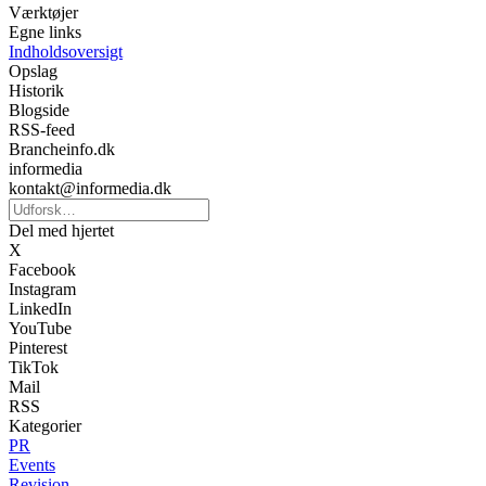
Værktøjer
Egne links
Indholdsoversigt
Opslag
Historik
Blogside
RSS-feed
Brancheinfo.dk
informedia
kontakt@informedia.dk
Del med hjertet
X
Facebook
Instagram
LinkedIn
YouTube
Pinterest
TikTok
Mail
RSS
Kategorier
PR
Events
Revision