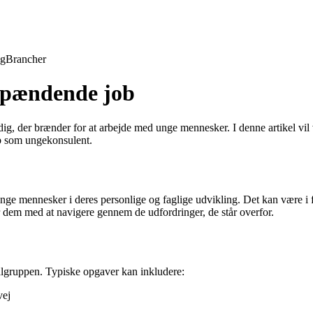
ng
Brancher
 spændende job
g, der brænder for at arbejde med unge mennesker. I denne artikel vil
ob som ungekonsulent.
nge mennesker i deres personlige og faglige udvikling. Det kan være i f
 dem med at navigere gennem de udfordringer, de står overfor.
ålgruppen. Typiske opgaver kan inkludere:
vej