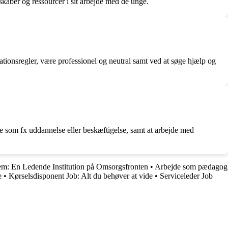
kaber og ressourcer i sit arbejde med de unge.
onsregler, være professionel og neutral samt ved at søge hjælp og
de som fx uddannelse eller beskæftigelse, samt at arbejde med
m: En Ledende Institution på Omsorgsfronten
•
Arbejde som pædagog
e
•
Kørselsdisponent Job: Alt du behøver at vide
•
Serviceleder Job