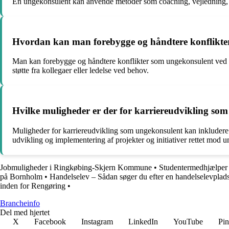
En ungekonsulent kan anvende metoder som coaching, vejledning, gr
Hvordan kan man forebygge og håndtere konflikte
Man kan forebygge og håndtere konflikter som ungekonsulent ved a
støtte fra kollegaer eller ledelse ved behov.
Hvilke muligheder er der for karriereudvikling so
Muligheder for karriereudvikling som ungekonsulent kan inkludere av
udvikling og implementering af projekter og initiativer rettet mod u
Jobmuligheder i Ringkøbing-Skjern Kommune
•
Studentermedhjælper 
på Bornholm
•
Handelselev – Sådan søger du efter en handelselevplad
inden for Rengøring
•
Brancheinfo
Del med hjertet
X
Facebook
Instagram
LinkedIn
YouTube
Pin