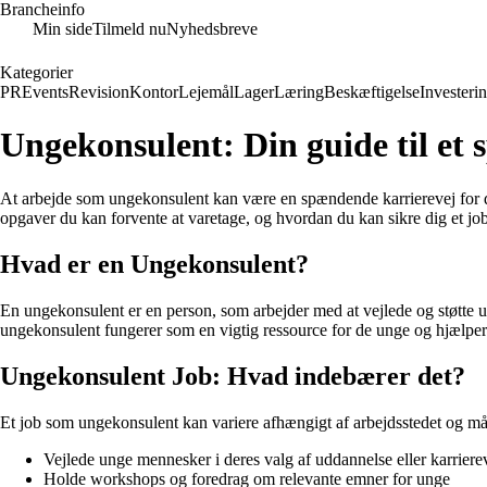
Brancheinfo
Min side
Tilmeld nu
Nyhedsbreve
Kategorier
PR
Events
Revision
Kontor
Lejemål
Lager
Læring
Beskæftigelse
Investeri
Ungekonsulent: Din guide til et
At arbejde som ungekonsulent kan være en spændende karrierevej for di
opgaver du kan forvente at varetage, og hvordan du kan sikre dig et j
Hvad er en Ungekonsulent?
En ungekonsulent er en person, som arbejder med at vejlede og støtte u
ungekonsulent fungerer som en vigtig ressource for de unge og hjælper
Ungekonsulent Job: Hvad indebærer det?
Et job som ungekonsulent kan variere afhængigt af arbejdsstedet og m
Vejlede unge mennesker i deres valg af uddannelse eller karriere
Holde workshops og foredrag om relevante emner for unge