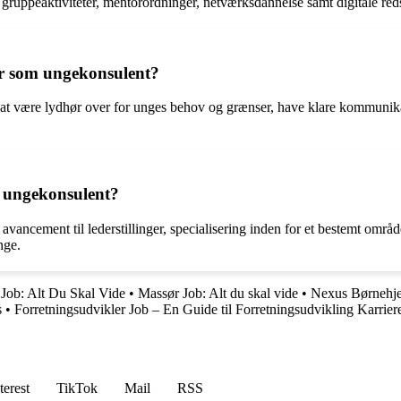
uppeaktiviteter, mentorordninger, netværksdannelse samt digitale reds
r som ungekonsulent?
t være lydhør over for unges behov og grænser, have klare kommunikati
m ungekonsulent?
ancement til lederstillinger, specialisering inden for et bestemt områ
nge.
Job: Alt Du Skal Vide
•
Massør Job: Alt du skal vide
•
Nexus Børnehje
s
•
Forretningsudvikler Job – En Guide til Forretningsudvikling Karrier
terest
TikTok
Mail
RSS