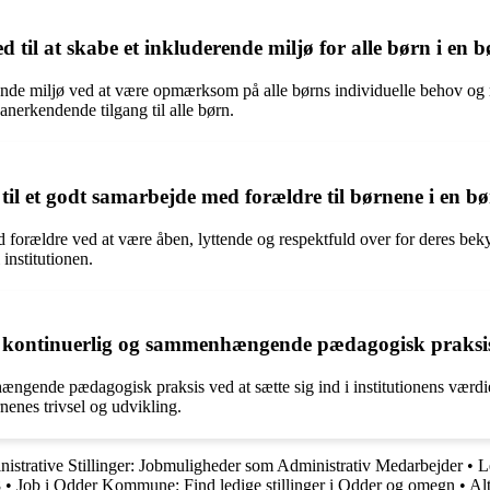
l at skabe et inkluderende miljø for alle børn i en b
de miljø ved at være opmærksom på alle børns individuelle behov og res
g anerkendende tilgang til alle børn.
 et godt samarbejde med forældre til børnene i en bø
forældre ved at være åben, lyttende og respektfuld over for deres be
institutionen.
kontinuerlig og sammenhængende pædagogisk praksis i
ende pædagogisk praksis ved at sætte sig ind i institutionens værdier 
enes trivsel og udvikling.
istrative Stillinger: Jobmuligheder som Administrativ Medarbejder
•
L
8
•
Job i Odder Kommune: Find ledige stillinger i Odder og omegn
•
Al