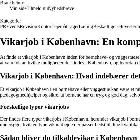
Brancheinfo
Min side
Tilmeld nu
Nyhedsbreve
Kategorier
PR
Events
Revision
Kontor
Lejemål
Lager
Læring
Beskæftigelse
Investeri
Vikarjob i København: En komple
At finde et vikarjob i København inden for børnehave- og vuggestuesek
at være vikar, hvilke muligheder der findes i København, og hvordan d
Vikarjob i København: Hvad indebærer de
Et vikarjob i København i en børnehave eller vuggestue kan være et mid
pædagogmedhjælper og sikre, at børnene har en tryg og god dag, selvom
Forskellige typer vikarjobs
Der findes flere typer vikarjobs i København, herunder vikarjob i børne
undersøge, hvilken type vikararbejde der passer bedst til dine kvalifikat
Sådan bliver du tilkaldevikar i København