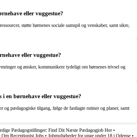
ørnehave eller vuggestue?
sourcer, støtte børnenes sociale samspil og venskaber, samt sikre,
rnehave eller vuggestue?
kymringer og ønsker, kommunikere tydeligt om børnenes trivsel og
 en børnehave eller vuggestue?
og pædagogiske tilgang, følge de fastlagte rutiner og planer, samt
edige Pædagogstillinger: Find Dit Næste Pædagogjob Her
•
t Om Receptionist Jobs
•
Jobmuligheder for unge under 18 i Odense
•