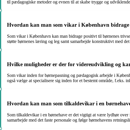
til pædagogiske metoder og evnen til at skabe trygge og udviklende
Hvordan kan man som vikar i København bidrage posi
Som vikar i København kan man bidrage positivt til børnenes trivse
støtte børnenes læring og leg samt samarbejde konstruktivt med det 
Hvilke muligheder er der for videreudvikling og k
Som vikar inden for børnepasning og pædagogisk arbejde i Københav
også vælge at specialisere sig inden for et bestemt område, f.eks. i
Hvordan kan man som tilkaldevikar i en børnehave h
Som tilkaldevikar i en børnehave er det vigtigt at være lydhør over
samarbejde med det faste personale og følge børnehavens retningslin