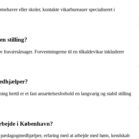
ehaver eller skoler, kontakte vikarbureauer specialiseret i
n stilling?
e fraværsårsager. Forventningerne til en tilkaldevikar inkluderer
medhjælper?
g hertil er et fast ansættelsesforhold en langvarig og stabil stilling
arbejde i København?
r pædagogmedhjælper, erfaring med at arbejde med børn, kendskab