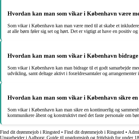
Hvordan kan man som vikar i København være med ti
Som vikar i København kan man være med til at skabe et inkluderen
at alle børn føler sig set og hørt. Det er vigtigt at have en positiv o
Hvordan kan man som vikar i København bidrage til
Som vikar i København kan man bidrage til et godt samarbejde med 
udvikling, samt deltage aktivt i forældresamtaler og arrangementer i 
Hvordan kan man som vikar i København sikre en 
Som vikar i København kan man sikre en kontinuerlig og sammenhæng
kommunikere åbent og konstruktivt med det faste personale om børn
Find dit drømmejob i Ringsted
•
Find dit drømmejob i Ringsted
•
Admin
Ungarbejder i Aalborg: Guide til ungdomsjob og fritidsjob for under 1