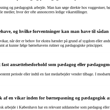
sning og pædagogisk arbejde. Man kan søge direkte hos vuggestuer, børn
le medier, hvor der ofte annonceres ledige vikarstillinger.
have, og hvilke forventninger kan man have til sådan e
vikar, når der er behov for ekstra hænder på grund af sygdom eller andr
e, samt at kunne følge børnehavens rutiner og pædagogiske principper.
 et fast ansættelsesforhold som pædagog eller pædagog
stemt periode eller indtil en fast medarbejder vender tilbage. I modsætnin
sk af en vikar inden for børnepasning og pædagogisk 
gisk arbejde i København har en relevant uddannelse som pædagog elle