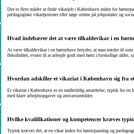
Der er flere måder at finde vikarjob i København inden for børnepa
pædagogiske vikartjenester eller søge online på jobportaler og socia
Hvad indebærer det at være tilkaldevikar i en børne
At være tilkaldevikar i en børnehave betyder, at man træder til som 
fleksibilitet, evnen til at arbejde godt med børn i forskellige aldr
Hvordan adskiller et vikariat i København sig fra
Et vikariat i København er en midlertidig ansættelse, typisk for en be
med klare arbejdsopgaver og ansvarsområder.
Hvilke kvalifikationer og kompetencer kræves typi
Typisk kræves det, at en vikar inden for børnepasning og pædago