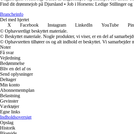
Find dit drømmejob på Djursland
•
Job i Horsens: Ledige Stillinger 
Brancheinfo
Del med hjertet
X
Facebook
Instagram
LinkedIn
YouTube
Pin
© Ophavsretligt beskyttet materiale.
© Beskyttet materiale. Nogle produkter, vi viser, er en del af samarbejd
© Ophavsretten tilhører os og alt indhold er beskyttet. Vi samarbejder 
Noter
Få svar
Vejledning
Bedømmelse
Bliv en del af os
Send oplysninger
Deltager
Min konto
Abonnementsplan
Belastning
Gevinster
Værktøjer
Egne links
Indholdsoversigt
Opslag
Historik
Blogside