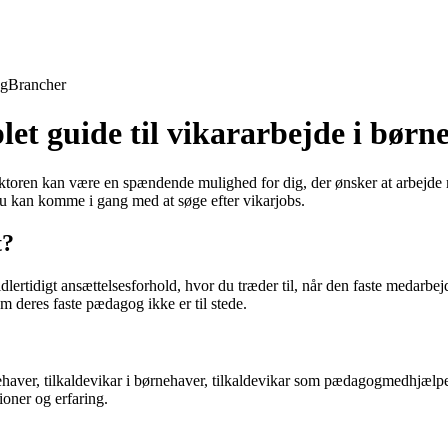
ng
Brancher
t guide til vikararbejde i børn
toren kan være en spændende mulighed for dig, der ønsker at arbejde m
u kan komme i gang med at søge efter vikarjobs.
t?
lertidigt ansættelsesforhold, hvor du træder til, når den faste medarbe
 deres faste pædagog ikke er til stede.
haver, tilkaldevikar i børnehaver, tilkaldevikar som pædagogmedhjælper,
ioner og erfaring.