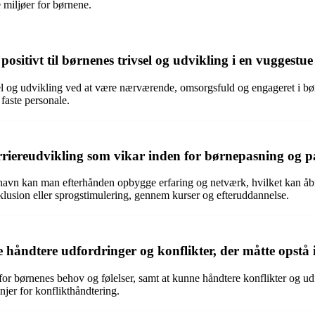
 miljøer for børnene.
tivt til børnenes trivsel og udvikling i en vuggestue
l og udvikling ved at være nærværende, omsorgsfuld og engageret i børn
faste personale.
arriereudvikling som vikar inden for børnepasning og
n kan man efterhånden opbygge erfaring og netværk, hvilket kan åbne d
nklusion eller sprogstimulering, gennem kurser og efteruddannelse.
åndtere udfordringer og konflikter, der måtte opstå i
 for børnenes behov og følelser, samt at kunne håndtere konflikter og ud
jer for konflikthåndtering.