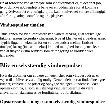
En af fordelene ved at arbejde som vinduespudser er, at det er et job,
hvor du ikke nødvendigvis behøver en uddannelse for at komme i
gang. Selvom det er et ufaglært job, kan lønniveauet variere afhængigt
af erfaring, arbejdsområde og arbejdsgiver.
Vinduespudser timeløn
Timelønnen for vinduespudsere kan variere afhængigt af forskellige
faktorer såsom geografisk placering, type af klienter og arbejdserfaring.
Typisk ligger timelønnen for en vinduespudser mellem [indsæt
timeløn] kr. og [indsæt timeløn] kr. med mulighed for at tjene ekstra
ved at tilbyde ekstra services som fx rengøring af skodder eller
tagrender.
Bliv en selvstændig vinduespudser
Hvis du drømmer om at være din egen chef som vinduespudser, er
vejen til at blive selvstændig mulig. Dette indebærer at finde dine egne
kunder, etablere dine priser og opbygge din egen kundebase. Vær
opmærksom på, at som selvstændig vinduespudser vil du være
ansvarlig for skattemæssige forpligtelser og forsikringer.
Opstartsomkostninger som selvstændig vinduespudser