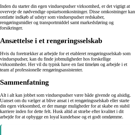
Inden du starter din egen vinduespudser virksomhed, er det vigtigt at
overveje de nødvendige opstartsomkostninger. Disse omkostninger kan
omfatte indkøb af udstyr som vinduespudser redskaber,
rengøringsmidler og transportmiddel samt markedsføring og
forsikringer.
Ansættelse i et rengøringsselskab
Hvis du foretrækker at arbejde for et etableret rengøringsselskab som
vinduespudser, kan du finde jobmuligheder hos forskellige
virksomheder. Her vil du typisk have en fast timeløn og arbejde i et
team af professionelle rengøringsassistenter.
Sammenfatning
Alt i alt kan jobbet som vinduespudser være både givende og alsidig.
Uanset om du vælger at blive ansat i et rengøringsselskab eller starte
din egen virksomhed, er der mange muligheder for at skabe en stabil
karriere inden for dette felt. Husk altid at stræbe efter kvalitet i dit
arbejde for at opbygge en loyal kundebase og et godt omdømme.